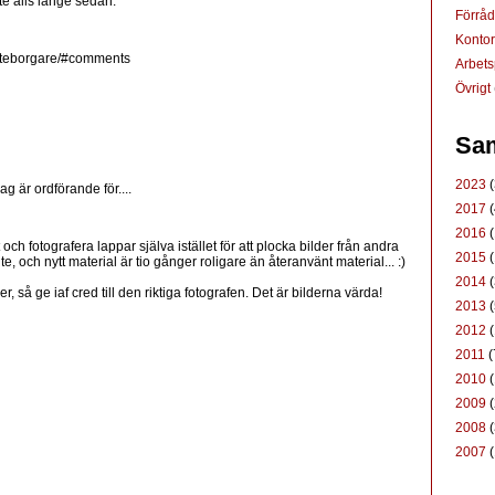
nte alls länge sedan.
Förrå
Konto
v-goteborgare/#comments
Arbets
Övrigt
Sam
2023
(
ag är ordförande för....
2017
(
2016
(
och fotografera lappar själva istället för att plocka bilder från andra
2015
(
e, och nytt material är tio gånger roligare än återanvänt material... :)
2014
(
, så ge iaf cred till den riktiga fotografen. Det är bilderna värda!
2013
(
2012
(
2011
(
2010
(
2009
(
2008
(
2007
(