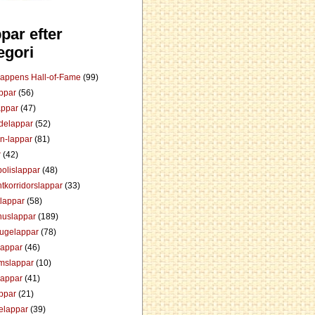
par efter
egori
Lappens Hall-of-Fame
(99)
appar
(56)
appar
(47)
ådelappar
(52)
an-lappar
(81)
r
(42)
olislappar
(48)
tkorridorslappar
(33)
tlappar
(58)
huslappar
(189)
tugelappar
(78)
lappar
(46)
mslappar
(10)
lappar
(41)
appar
(21)
elappar
(39)