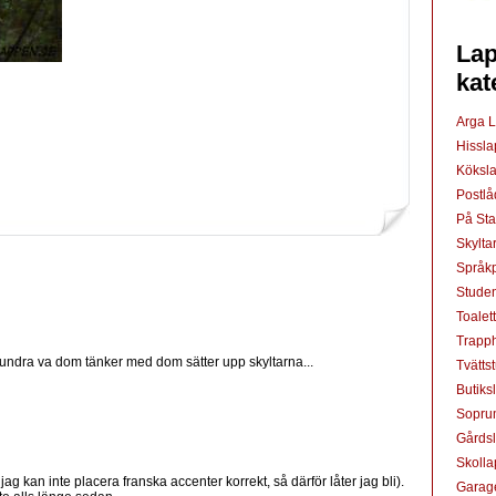
Lap
kat
Arga 
Hissl
Köksl
Postl
På St
Skylta
Språkp
Studen
Toalet
Trapp
 undra va dom tänker med dom sätter upp skyltarna...
Tvätts
Butiks
Sopru
Gårds
Skoll
jag kan inte placera franska accenter korrekt, så därför låter jag bli).
Garag