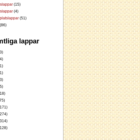
dslappar
(15)
rslappar
(4)
platslappar
(51)
(86)
tliga lappar
3)
4)
1)
1)
3)
5)
18)
75)
171)
274)
314)
128)