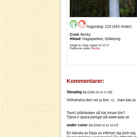
Argpoäng: 216 (442 röster)
Cred:
Becky
Hittad:
Hagaparken, Göteborg
Inlagd av Arga Lappen kl
12:17
Publicerat under
Skyltar
Kommentarer:
Sleeping
sa (
):
2008-10-19 17:49
HAhahaha den var ju bra. =)... man kan ju
Tomt i plånboken så här innan lön?
Tjäna o spara pengar på www.seip.se
under cover
sa (
):
2008-10-19 18:47
En känsla av Deja vu infinner sig (och nej, 