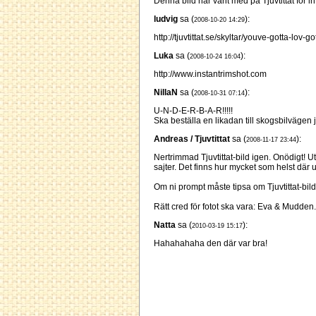
Denna bild har varit med på Tjuvtittat för i
ludvig
sa (
):
2008-10-20 14:29
http://tjuvtittat.se/skyltar/youve-gotta-lo
Luka
sa (
):
2008-10-24 16:04
http://www.instantrimshot.com
NillaN
sa (
):
2008-10-31 07:14
U-N-D-E-R-B-A-R!!!!!
Ska beställa en likadan till skogsbilvägen j
Andreas / Tjuvtittat
sa (
):
2008-11-17 23:44
Nertrimmad Tjuvtittat-bild igen. Onödigt! Ut 
sajter. Det finns hur mycket som helst där ut
Om ni prompt måste tipsa om Tjuvtittat-bilder
Rätt cred för fotot ska vara: Eva & Mudden.
Natta
sa (
):
2010-03-19 15:17
Hahahahaha den där var bra!