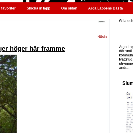
favoriter
Skicka in lapp
Om sidan
Arga Lappens Bästa
Gilla oc
Nästa
Arga Lap
ger höger här framme
där små 
kommunic
tvättstug
utrymme 
andra.
Slum