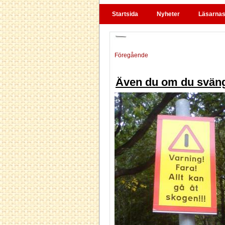
Startsida
Nyheter
Läsarnas 
Föregående
Även du om du svän