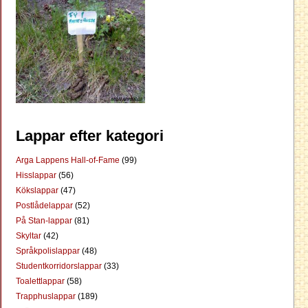
Lappar efter kategori
Arga Lappens Hall-of-Fame
(99)
Hisslappar
(56)
Kökslappar
(47)
Postlådelappar
(52)
På Stan-lappar
(81)
Skyltar
(42)
Språkpolislappar
(48)
Studentkorridorslappar
(33)
Toalettlappar
(58)
Trapphuslappar
(189)