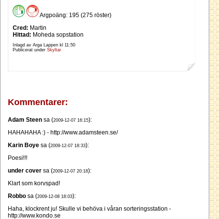
Argpoäng: 195 (275 röster)
Cred:
Martin
Hittad:
Moheda sopstation
Inlagd av Arga Lappen kl
11:50
Publicerat under
Skyltar
Kommentarer:
Adam Steen
sa (
):
2009-12-07 16:15
HAHAHAHA :) - http://www.adamsteen.se/
Karin Boye
sa (
):
2009-12-07 18:33
Poesi!!!
under cover
sa (
):
2009-12-07 20:18
Klart som korvspad!
Robbo
sa (
):
2009-12-08 18:03
Haha, klockrent ju! Skulle vi behöva i våran sorteringsstation -
http://www.kondo.se