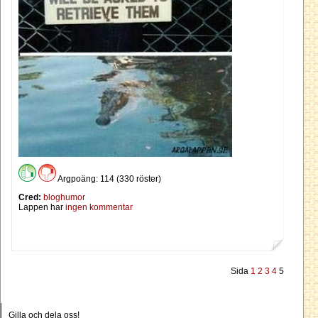
Argpoäng: 114 (330 röster)
Cred:
bloghumor
Lappen har
ingen kommentar
Sida
1
2
3
4
5
Gilla och dela oss!