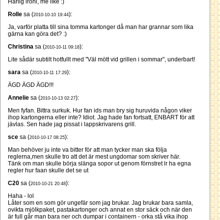
Härlig ironi, me like :)
Rolle
sa (
):
2010-10-10 19:44
Ja, varför platta till sina tomma kartonger då man har grannar som lika
gärna kan göra det? :)
Christina
sa (
):
2010-10-11 09:18
Lite sådär subtilt hotfullt med "Väl mött vid grillen i sommar", underbart!
sara
sa (
):
2010-10-11 17:29
ÄGD ÄGD ÄGD!!!
Annelie
sa (
):
2010-10-13 02:27
Men fyfan. Bittra surkuk. Hur fan ids man bry sig huruvida någon viker
ihop kartongerna eller inte? Idiot. Jag hade fan fortsatt, ENBART för att
jävlas. Sen hade jag pissat i lappskrivarens grill.
sce
sa (
):
2010-10-17 08:25
Man behöver ju inte va bitter för att man tycker man ska följa
reglerna,men skulle tro att det är mest ungdomar som skriver här.
Tänk om man skulle börja slänga sopor ut genom förnstret lr ha egna
regler hur faan skulle det se ut
C20
sa (
):
2010-10-21 20:48
Haha - lol
Låter som en som gör ungefär som jag brukar. Jag brukar bara samla,
ovikta mjölkpaket, pastakartonger och annat en stor säck och när den
är full går man bara ner och dumpar i containern - orka stå vika ihop