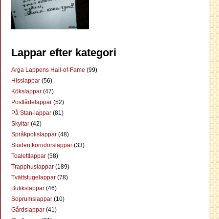
Lappar efter kategori
Arga Lappens Hall-of-Fame
(99)
Hisslappar
(56)
Kökslappar
(47)
Postlådelappar
(52)
På Stan-lappar
(81)
Skyltar
(42)
Språkpolislappar
(48)
Studentkorridorslappar
(33)
Toalettlappar
(58)
Trapphuslappar
(189)
Tvättstugelappar
(78)
Butikslappar
(46)
Soprumslappar
(10)
Gårdslappar
(41)