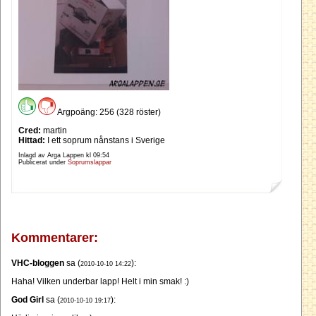
Argpoäng: 256 (328 röster)
Cred:
martin
Hittad:
I ett soprum nånstans i Sverige
Inlagd av Arga Lappen kl
09:54
Publicerat under
Soprumslappar
Kommentarer:
VHC-bloggen
sa (
):
2010-10-10 14:22
Haha! Vilken underbar lapp! Helt i min smak! :)
God Girl
sa (
):
2010-10-10 19:17