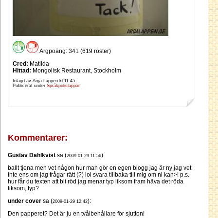
Argpoäng: 341 (619 röster)
Cred:
Matilda
Hittad:
Mongolisk Restaurant, Stockholm
Inlagd av Arga Lappen kl
11:45
Publicerat under
Språkpolislappar
Kommentarer:
Gustav Dahlkvist
sa (
):
2009-01-29 11:56
ballt tjena men vet någon hur man gör en egen blogg jag är ny jag vet
inte ens om jag frågar rätt (?) lol svara tillbaka till mig om ni kan>! p.s.
hur får du texten att bli röd jag menar typ liksom fram häva det röda
liksom, typ?
under cover
sa (
):
2009-01-29 12:42
Den papperet? Det är ju en tvålbehållare för sjutton!