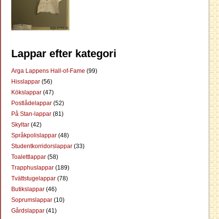
Lappar efter kategori
Arga Lappens Hall-of-Fame
(99)
Hisslappar
(56)
Kökslappar
(47)
Postlådelappar
(52)
På Stan-lappar
(81)
Skyltar
(42)
Språkpolislappar
(48)
Studentkorridorslappar
(33)
Toalettlappar
(58)
Trapphuslappar
(189)
Tvättstugelappar
(78)
Butikslappar
(46)
Soprumslappar
(10)
Gårdslappar
(41)