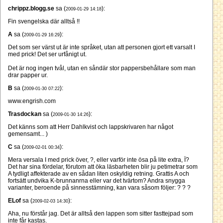
chrippz.blogg.se
sa (
):
2009-01-29 14:18
Fin svengelska där alltså !!
A
sa (
):
2009-01-29 16:29
Det som ser värst ut är inte språket, utan att personen gjort ett varsalt I
med prick! Det ser urfånigt ut.
Det är nog ingen tvål, utan en såndär stor pappersbehållare som man
drar papper ur.
B
sa (
):
2009-01-30 07:22
www.engrish.com
Trasdockan
sa (
):
2009-01-30 14:26
Det känns som att Herr Dahlkvist och lappskrivaren har något
gemensamt... )
C
sa (
):
2009-02-01 00:34
Mera versala I med prick över, ?, eller varför inte ösa på lite extra, Ï?
Det har sina fördelar, förutom att öka läsbarheten blir ju petimetrar som
A tydligt affekterade av en sådan liten oskyldig retning. Grattis A och
fortsätt undvika K-brunnanrna eller var det tvärtom? Andra snygga
varianter, beroende på sinnesstämning, kan vara såsom följer: ? ? ?
ELof
sa (
):
2009-02-03 14:30
Aha, nu förstår jag. Det är alltså den lappen som sitter fasttejpad som
inte får kastas.