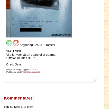
Argpoäng: -26 (318 röster)
"KATT SKIT
Vi efterlyser våran egare eller egarna.
Hittelön betalas till:..."
Cred:
Sam
Inlagd av Arga Lappen kl
11:13
Publicerat under
Språkpolislappar
Kommentarer:
ellie
sa (
):
2009-08-08 19:09