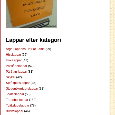
Lappar efter kategori
Arga Lappens Hall-of-Fame
(99)
Hisslappar
(56)
Kökslappar
(47)
Postlådelappar
(52)
På Stan-lappar
(81)
Skyltar
(42)
Språkpolislappar
(48)
Studentkorridorslappar
(33)
Toalettlappar
(58)
Trapphuslappar
(189)
Tvättstugelappar
(78)
Butikslappar
(46)