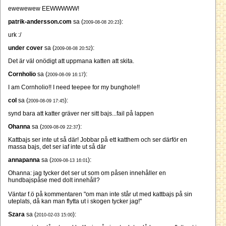
ewewewew EEWWWWW!
patrik-andersson.com
sa (
):
2009-08-08 20:23
urk :/
under cover
sa (
):
2009-08-08 20:52
Det är väl onödigt att uppmana katten att skita.
Cornholio
sa (
):
2009-08-09 16:17
I am Cornholio!! I need teepee for my bunghole!!
col
sa (
):
2009-08-09 17:45
synd bara att katter gräver ner sitt bajs...fail på lappen
Ohanna
sa (
):
2009-08-09 22:37
Kattbajs ser inte ut så där! Jobbar på ett katthem och ser därför en
massa bajs, det ser iaf inte ut så där
annapanna
sa (
):
2009-08-13 16:01
Ohanna: jag tycker det ser ut som om påsen innehåller en
hundbajspåse med dolt innehåll?
Väntar f.ö på kommentaren "om man inte står ut med kattbajs på sin
uteplats, då kan man flytta ut i skogen tycker jag!"
Szara
sa (
):
2010-02-03 15:00