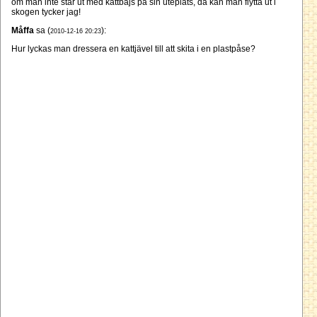
om man inte står ut med kattbajs på sin uteplats, då kan man flytta ut i
skogen tycker jag!
Måffa
sa (
):
2010-12-16 20:23
Hur lyckas man dressera en kattjävel till att skita i en plastpåse?