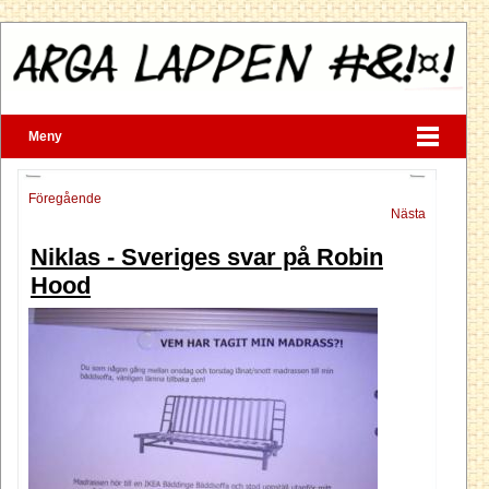
Meny
Föregående
Nästa
Niklas - Sveriges svar på Robin
Hood