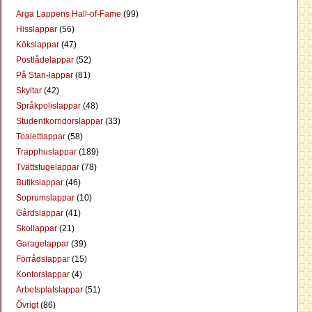
Arga Lappens Hall-of-Fame
(99)
Hisslappar
(56)
Kökslappar
(47)
Postlådelappar
(52)
På Stan-lappar
(81)
Skyltar
(42)
Språkpolislappar
(48)
Studentkorridorslappar
(33)
Toalettlappar
(58)
Trapphuslappar
(189)
Tvättstugelappar
(78)
Butikslappar
(46)
Soprumslappar
(10)
Gårdslappar
(41)
Skollappar
(21)
Garagelappar
(39)
Förrådslappar
(15)
Kontorslappar
(4)
Arbetsplatslappar
(51)
Övrigt
(86)