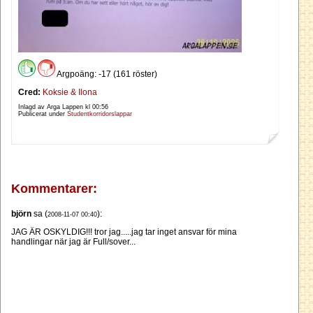
Argpoäng: -17 (161 röster)
Cred:
Koksie & Ilona
Inlagd av Arga Lappen kl
00:56
Publicerat under
Studentkorridorslappar
Kommentarer:
björn
sa (
):
2008-11-07 00:40
JAG ÄR OSKYLDIG!!! tror jag.....jag tar inget ansvar för mina
handlingar när jag är Full/sover...