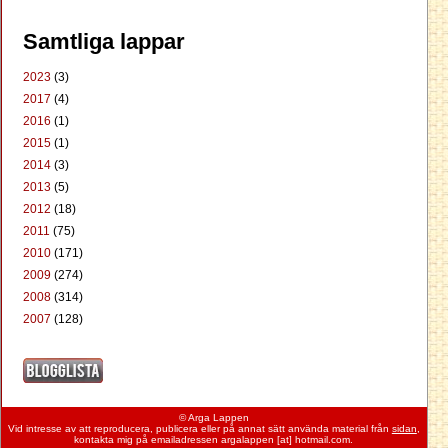
Samtliga lappar
2023
(3)
2017
(4)
2016
(1)
2015
(1)
2014
(3)
2013
(5)
2012
(18)
2011
(75)
2010
(171)
2009
(274)
2008
(314)
2007
(128)
© Arga Lappen
Vid intresse av att reproducera, publicera eller på annat sätt använda material från
sidan
,
kontakta mig på emailadressen argalappen [at] hotmail.com.