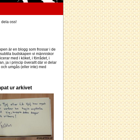
h dela oss!
pen är en blogg som frossar i de
subtila budskapen vi människor
erar med i köket, i förrådet, i
an, ja i princip överallt där vi delar
och umgås (eller inte) med
pat ur arkivet