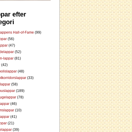
par efter
egori
Lappens Hall-of-Fame
(99)
appar
(56)
appar
(47)
ådelappar
(52)
an-lappar
(81)
r
(42)
olislappar
(48)
tkorridorslappar
(33)
tlappar
(58)
huslappar
(189)
tugelappar
(78)
lappar
(46)
mslappar
(10)
lappar
(41)
appar
(21)
elappar
(39)