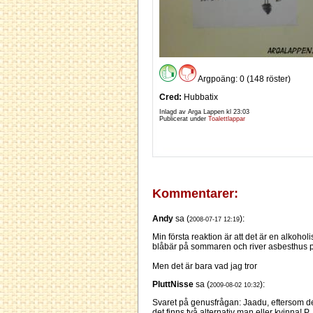
Argpoäng: 0 (148 röster)
Cred:
Hubbatix
Inlagd av Arga Lappen kl
23:03
Publicerat under
Toalettlappar
Kommentarer:
Andy
sa (
):
2008-07-17 12:19
Min första reaktion är att det är en alkoho
blåbär på sommaren och river asbesthus på
Men det är bara vad jag tror
PluttNisse
sa (
):
2009-08-02 10:32
Svaret på genusfrågan: Jaadu, eftersom de all
det finns två alternativ man eller kvinna! P