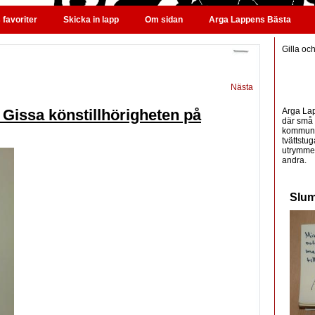
favoriter
Skicka in lapp
Om sidan
Arga Lappens Bästa
Gilla oc
Nästa
Arga Lap
Gissa könstillhörigheten på
där små 
kommunic
tvättstug
utrymme 
andra.
Slum