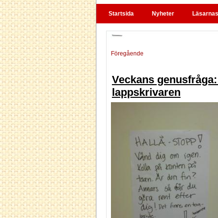
Startsida
Nyheter
Läsarnas 
Föregående
Veckans genusfråga: 
lappskrivaren