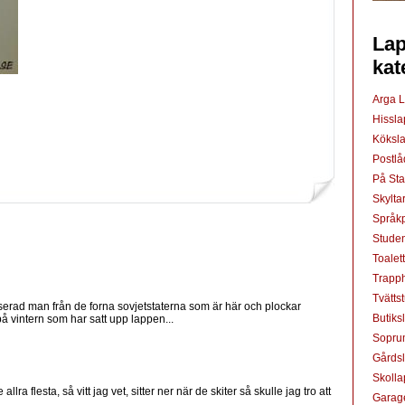
Lap
kat
Arga 
Hissl
Köksl
Postl
På St
Skylta
Språkp
Studen
Toalet
Trapp
Tvätts
liserad man från de forna sovjetstaterna som är här och plockar
Butiks
 vintern som har satt upp lappen...
Sopru
Gårds
Skoll
ra flesta, så vitt jag vet, sitter ner när de skiter så skulle jag tro att
Garag