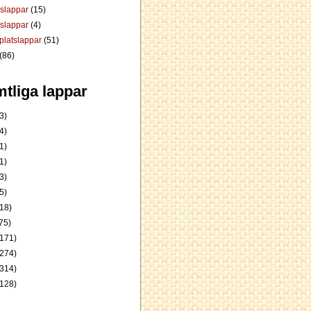
dslappar
(15)
rslappar
(4)
platslappar
(51)
(86)
tliga lappar
3)
4)
1)
1)
3)
5)
18)
75)
171)
274)
314)
128)