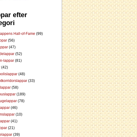
par efter
egori
Lappens Hall-of-Fame
(99)
appar
(56)
appar
(47)
ådelappar
(52)
an-lappar
(81)
r
(42)
olislappar
(48)
tkorridorslappar
(33)
tlappar
(58)
huslappar
(189)
tugelappar
(78)
lappar
(46)
mslappar
(10)
lappar
(41)
appar
(21)
elappar
(39)