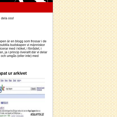
h dela oss!
pen är en blogg som frossar i de
subtila budskapen vi människor
erar med i köket, i förrådet, i
an, ja i princip överallt där vi delar
och umgås (eller inte) med
pat ur arkivet