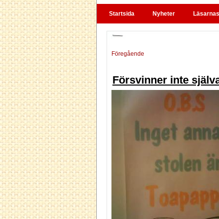
Startsida
Nyheter
Läsarnas 
Föregående
Försvinner inte själv