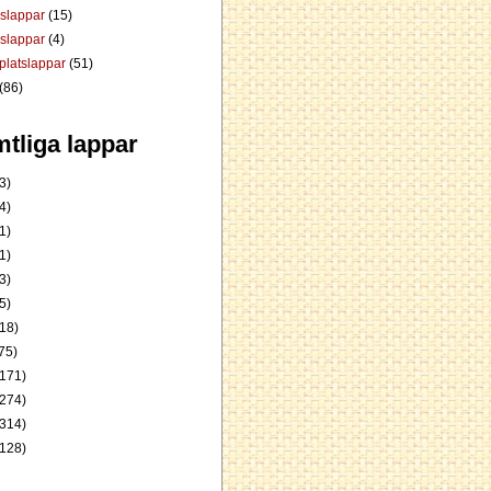
dslappar
(15)
rslappar
(4)
platslappar
(51)
(86)
tliga lappar
3)
4)
1)
1)
3)
5)
18)
75)
171)
274)
314)
128)