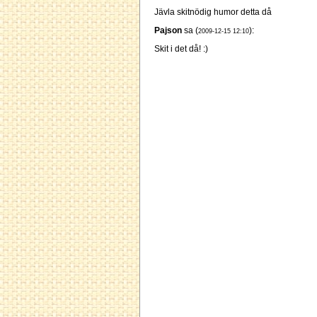
Jävla skitnödig humor detta då
Pajson
sa (
):
2009-12-15 12:10
Skit i det då! :)