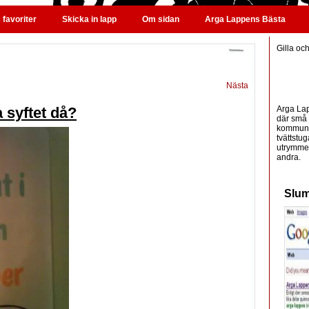
favoriter
Skicka in lapp
Om sidan
Arga Lappens Bästa
Gilla oc
Nästa
Arga Lap
a syftet då?
där små 
kommunic
tvättstug
utrymme 
andra.
Slum