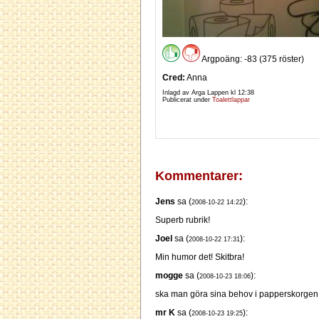
Argpoäng: -83 (375 röster)
Cred:
Anna
Inlagd av Arga Lappen kl
12:38
Publicerat under
Toalettlappar
Kommentarer:
Jens
sa (
):
2008-10-22 14:22
Superb rubrik!
Joel
sa (
):
2008-10-22 17:31
Min humor det! Skitbra!
mogge
sa (
):
2008-10-23 18:06
ska man göra sina behov i papperskorgen
mr K
sa (
):
2008-10-23 19:25