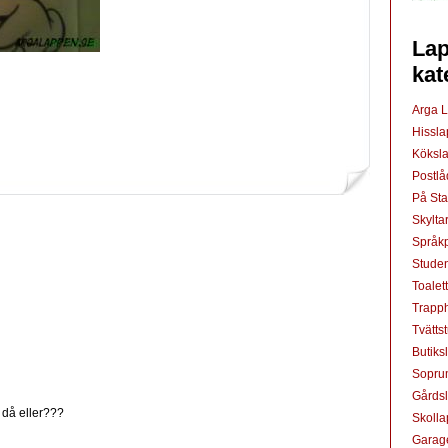
Lap
kat
Arga 
Hissl
Köksl
Postl
På St
Skylta
Språkp
Studen
Toalet
Trapp
Tvätts
Butiks
Sopru
Gårds
 då eller???
Skoll
Garag