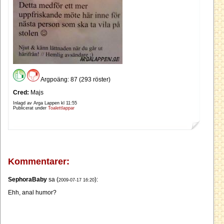
Argpoäng: 87 (293 röster)
Cred:
Majs
Inlagd av Arga Lappen kl
11:55
Publicerat under
Toalettlappar
Kommentarer:
SephoraBaby
sa (
):
2009-07-17 16:20
Ehh, anal humor?