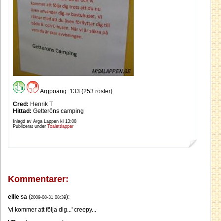
Argpoäng: 133 (253 röster)
Cred:
Henrik T
Hittad:
Getteröns camping
Inlagd av Arga Lappen kl
13:08
Publicerat under
Toalettlappar
Kommentarer:
ellie
sa (
):
2009-08-31 08:39
'vi kommer att följa dig...' creepy...