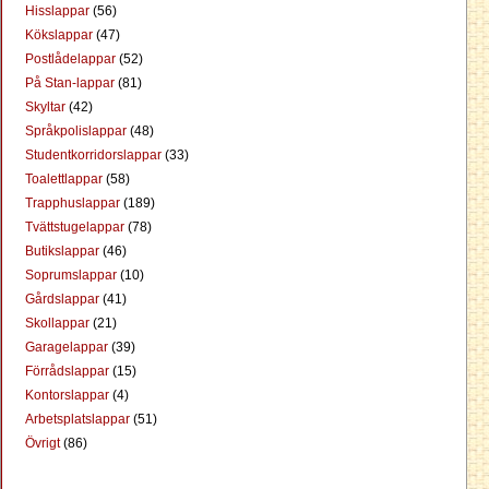
Hisslappar
(56)
Kökslappar
(47)
Postlådelappar
(52)
På Stan-lappar
(81)
Skyltar
(42)
Språkpolislappar
(48)
Studentkorridorslappar
(33)
Toalettlappar
(58)
Trapphuslappar
(189)
Tvättstugelappar
(78)
Butikslappar
(46)
Soprumslappar
(10)
Gårdslappar
(41)
Skollappar
(21)
Garagelappar
(39)
Förrådslappar
(15)
Kontorslappar
(4)
Arbetsplatslappar
(51)
Övrigt
(86)