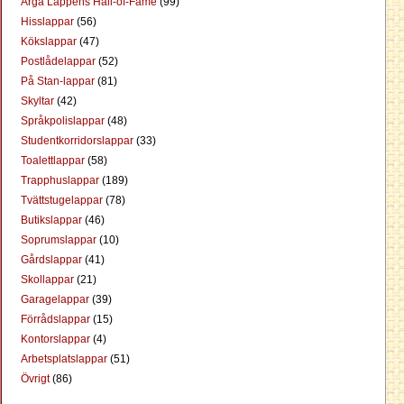
Arga Lappens Hall-of-Fame
(99)
Hisslappar
(56)
Kökslappar
(47)
Postlådelappar
(52)
På Stan-lappar
(81)
Skyltar
(42)
Språkpolislappar
(48)
Studentkorridorslappar
(33)
Toalettlappar
(58)
Trapphuslappar
(189)
Tvättstugelappar
(78)
Butikslappar
(46)
Soprumslappar
(10)
Gårdslappar
(41)
Skollappar
(21)
Garagelappar
(39)
Förrådslappar
(15)
Kontorslappar
(4)
Arbetsplatslappar
(51)
Övrigt
(86)