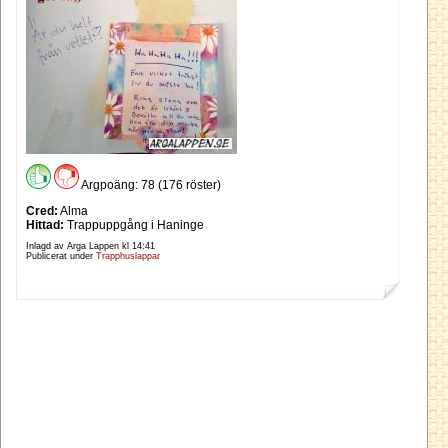
Argpoäng: 78 (176 röster)
Cred:
Alma
Hittad:
Trappuppgång i Haninge
Inlagd av Arga Lappen kl
14:41
Publicerat under
Trapphuslappar