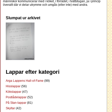
människor kommunicerar med i köket, i förrådet, i tvättstugan, ja i princip
överallt där vi delar utrymme och umgås (eller inte) med andra.
Slumpat ur arkivet
Lappar efter kategori
Arga Lappens Hall-of-Fame
(99)
Hisslappar
(56)
Kökslappar
(47)
Postlådelappar
(52)
På Stan-lappar
(81)
Skyltar
(42)