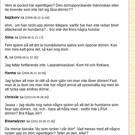
Vem är puckot här egentligen? Den dörruppryckande människan eller
de boende som inte lärt sig låsa dörren??
bajzkorv
sa (
):
2008-08-10 11:04
ehm.. om han ryckt upp dörren tidigare, varför har han inte redan blivit
attackerad av hundarna?... tror inte det finns några hundar
Stina
sa (
):
2008-08-11 21:17
Fem spänn på att det är hundjävlarna själva som öppnar dörren. Kan
min mini-katt göra det, så kan nog dom.
A.
sa (
):
2008-08-11 22:35
Jag fattar fortfarande inte. Lappskrivarjävel. Kom hit och förklara.
Hanna
sa (
):
2009-06-21 19:58
Jag tycker att man är rätt så dum själv om man inte låser dörren! Fast
man är ju dum om man inte har något annat att sysselsätta sig med än
att rycka upp andras dörrar...
chrissie
sa (
):
2010-03-06 08:34
Jaaaa -- jag skulle nog satsa några spänn på att det är hundarna som
fixar upp dörren...lol, och - bara att hålla med - varför inte LÅSA
dörren? Bra fråga, eh?
Bioanalyzer
sa (
):
2011-03-08 15:38
De menar kanske "du som rycker i vår dörr". Vad menas med att någon
rycker upp en dörr, egentligen? Sliter av den, eller?