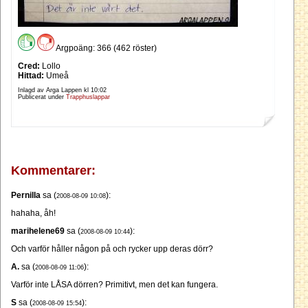
Argpoäng: 366 (462 röster)
Cred:
Lollo
Hittad:
Umeå
Inlagd av Arga Lappen kl
10:02
Publicerat under
Trapphuslappar
Kommentarer:
Pernilla
sa (
):
2008-08-09 10:08
hahaha, åh!
marihelene69
sa (
):
2008-08-09 10:44
Och varför håller någon på och rycker upp deras dörr?
A.
sa (
):
2008-08-09 11:06
Varför inte LÅSA dörren? Primitivt, men det kan fungera.
S
sa (
):
2008-08-09 15:54