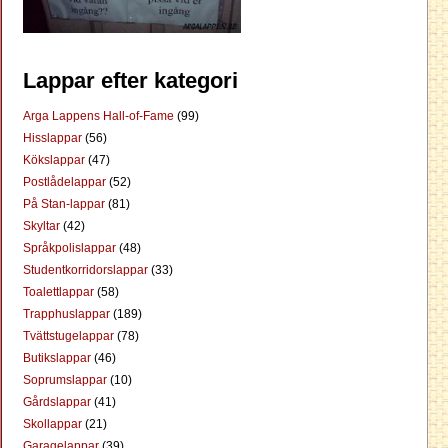
Lappar efter kategori
Arga Lappens Hall-of-Fame
(99)
Hisslappar
(56)
Kökslappar
(47)
Postlådelappar
(52)
På Stan-lappar
(81)
Skyltar
(42)
Språkpolislappar
(48)
Studentkorridorslappar
(33)
Toalettlappar
(58)
Trapphuslappar
(189)
Tvättstugelappar
(78)
Butikslappar
(46)
Soprumslappar
(10)
Gårdslappar
(41)
Skollappar
(21)
Garagelappar
(39)