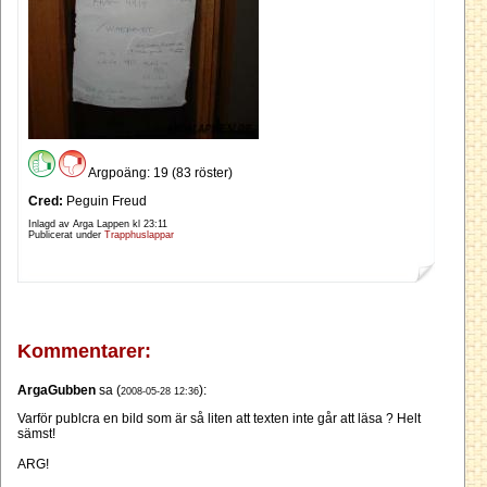
Argpoäng: 19 (83 röster)
Cred:
Peguin Freud
Inlagd av Arga Lappen kl
23:11
Publicerat under
Trapphuslappar
Kommentarer:
ArgaGubben
sa (
):
2008-05-28 12:36
Varför publcra en bild som är så liten att texten inte går att läsa ? Helt
sämst!
ARG!