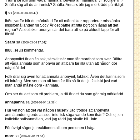
"Hurra för folk som vågar lämna anonyma anmälningar till socialen!" ?
Snälla säg att du är ironisk? Snälla. Annars blir jag mörkrädd på riktigt.
/j
sa (
):
2009-03-04 08:47
Ih8u, varför blir du mörkrädd för att människor rapporterar misstänka
missförhållanden till Soc? Är det bättre att titta bort och låsas att det
regnar? Att det sker anonymt är det bara att se på aktuell lapp för att
förstå.
Szara
sa (
):
2009-03-04 17:04
Ih8u, se /js kommentar.
Anonymitet är en fin sak, särskilt när man får mordhot som svar. Bättre
att våga anmäla som anonym än att barn far illa utan att någon gör
något åt det..
Folk drar sig även för att anmäla anonymt, faktiskt. Även det känns som
ett intrång. Men ser man att barn far illa så är det ju faktiskt just vad
man ändå måste göra - anmäla.
Och ser du det som ett problem, ja då är det du som gör mig mörkrädd.
annapanna
sa (
):
2009-03-04 17:38
Hur vet hon att det var någon i huset? Jag trodde att anonyma
anmälanden gjorde att soc. inte fick säga var de kom ifrån? Och oj, en
kollektiv polisanmälan, vad jag rädd jag skulle bli...inte.
För övrigt säger ju reaktionen allt om personen i fråga...
morr
sa (
):
2009-03-04 21:51