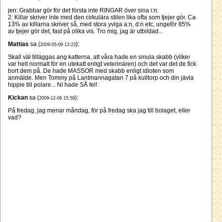
jen: Grabbar gör för det första inte RINGAR över sina i:n.
2: Killar skriver inte med den cirkulära stilen lika ofta som tjejer gör. Ca
13% av killarna skriver så, med stora yviga a:n, d:n etc, ungeför 85%
av tjejer gör det, fast på olika vis. Tro mig, jag är utbildad...
Mattias
sa (
):
2009-05-09 13:23
Skall väl tilläggas ang katterna, att våra hade en smula skabb (vilker
var helt normalt för en utekatt enligt veterinären) och det var det de fick
bort dem på. De hade MASSOR med skabb enligt idioten som
anmälde. Men Tommy på Lantmannagatan 7 på kulltorp och din jävla
hippie till polare... Ni hade SÅ fel!
Kickan
sa (
):
2009-12-09 15:59
På fredag, jag menar måndag, för på fredag ska jag till bolaget, eller
vad?