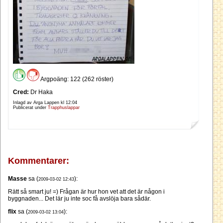
Argpoäng: 122 (262 röster)
Cred:
Dr Haka
Inlagd av Arga Lappen kl
12:04
Publicerat under
Trapphuslappar
Kommentarer:
Masse
sa (
):
2009-03-02 12:43
Rätt så smart ju! =) Frågan är hur hon vet att det är någon i
byggnaden... Det lär ju inte soc få avslöja bara sådär.
flix
sa (
):
2009-03-02 13:04