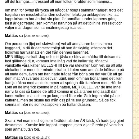
att det framgår....intressant att man tolkar förälder som mamma...
om man för övrigt får tycka att något är roligt i sammanhanget, trots det
tragiska i ev missförhållanden och/eller felaktiga anklagelser: kul att
lappskrivaren har ändrat sin plan för anmälan under lappens gång.
först är det fredag, sen kommer han/hon på att det blir lite stressigt och
väljer måndagen som anmälningsdag istället....
Mattias
sa (
):
2009-05-09 12:56
Om personen (tjej enl skrivstilen) vet att anmälaren bor i samma
byggnad, ja då är det mest troligt att hon är skyldig, eftersom det
troligtvis har väsnats en del från dennes lägenhet.
MEN tilläggas skall: Jag och mitt jävla ex blev anmäldra till detsamma
fast gällande djur, kommer inte ihåg vad de kallar sig, för att vi
vanskötte våra katter. BULLSHIT!!! De var utekatter, t.om vet. sa att alla
utekatter har mer eller mindre skabb. Idioten som anmälde tröttnade på
att mata dem, även om han hade frågat från börja om det var Ok att ge
dem mat. Vi svarade att det var lugnt, men om han börjar med det, kan
han ju räkna med att de kommer att springa där framöver med. Hörde
t.om att de inte fick komme in på natten, MER BULL... var de inte inne
när vi la oss så kunde de alltid komma in på altanen (inglasad) där
fanns vatten, mat och en go korg med filtar etc. Gick ingen nöd på de
katterna, men de skulle tas ifrån oss på falska grunder... Så de fick
somna in. Bor nu som kattspöken på hallandsåsen.
Mattias
sa (
):
2009-05-09 13:08
Szara: Vet man med sig som förälder att den ÄR falsk, så hade jag gjort
desamma... Kanske inte lappat i trappen, men viljat få reda på vem fan
som anmält utan fog.
Mattias
sa (
):
2009-05-09 13:17