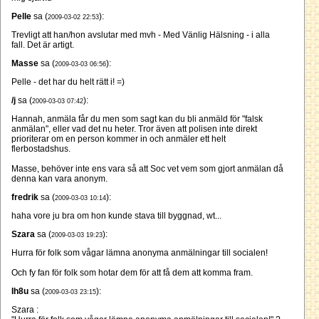
Pelle
sa (
):
2009-03-02 22:53
Trevligt att han/hon avslutar med mvh - Med Vänlig Hälsning - i alla
fall. Det är artigt.
Masse
sa (
):
2009-03-03 06:56
Pelle - det har du helt rätt i! =)
/j
sa (
):
2009-03-03 07:42
Hannah, anmäla får du men som sagt kan du bli anmäld för "falsk
anmälan", eller vad det nu heter. Tror även att polisen inte direkt
prioriterar om en person kommer in och anmäler ett helt
flerbostadshus.
Masse, behöver inte ens vara så att Soc vet vem som gjort anmälan då
denna kan vara anonym.
fredrik
sa (
):
2009-03-03 10:14
haha vore ju bra om hon kunde stava till byggnad, wt...
Szara
sa (
):
2009-03-03 19:23
Hurra för folk som vågar lämna anonyma anmälningar till socialen!
Och fy fan för folk som hotar dem för att få dem att komma fram.
Ih8u
sa (
):
2009-03-03 23:15
Szara :