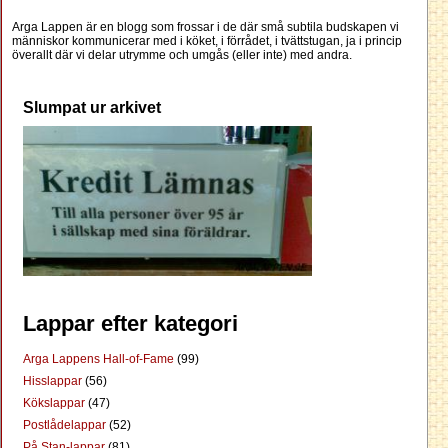
Arga Lappen är en blogg som frossar i de där små subtila budskapen vi
människor kommunicerar med i köket, i förrådet, i tvättstugan, ja i princip
överallt där vi delar utrymme och umgås (eller inte) med andra.
Slumpat ur arkivet
Lappar efter kategori
Arga Lappens Hall-of-Fame
(99)
Hisslappar
(56)
Kökslappar
(47)
Postlådelappar
(52)
På Stan-lappar
(81)