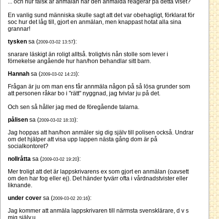
... och hur falsk är anmälan när den anmälda reagerar på detta viset?
En vanlig sund människa skulle sagt att det var obehagligt, förklarat för
soc hur det låg till, gjort en anmälan, men knappast hotat alla sina
grannar!
tysken
sa (
):
2009-03-02 13:57
snarare läskigt än roligt alltså. troligtvis nån stolle som lever i
förnekelse angående hur han/hon behandlar sitt barn.
Hannah
sa (
):
2009-03-02 14:23
Frågan är ju om man ens får annmäla någon på så lösa grunder som
att personen råkar bo i "rätt" nyggnad, jag tvivlar ju på det.
Och sen så håller jag med de föregående talarna.
pålisen
sa (
):
2009-03-02 18:33
Jag hoppas att han/hon anmäler sig dig själv till polisen också. Undrar
om det hjälper att visa upp lappen nästa gång dom är på
socialkontoret?
nollråtta
sa (
):
2009-03-02 19:20
Mer troligt att det är lappskrivarens ex som gjort en anmälan (oavsett
om den har fog eller ej). Det händer tyvärr ofta i vårdnadstvister eller
liknande.
under cover
sa (
):
2009-03-02 20:16
Jag kommer att anmäla lappskrivaren till närmsta svensklärare, d v s
mig själv.u