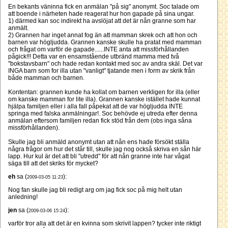
En bekants väninna fick en anmälan "på sig" anonymt. Soc talade om
att boende i närheten hade reagerat hur hon gapade på sina ungar.
1) därmed kan soc indirekt ha avslöjat att det är nån granne som har
anmält.
2) Grannen har inget annat fog än att mamman skrek och att hon och
barnen var högljudda. Grannen kanske skulle ha pratat med mamman
och frågat om varför de gapade......INTE anta att missförhållanden
pågick!!! Detta var en ensamstående utbränd mamma med två
"bokstavsbarn" och hade redan kontakt med soc av andra skäl. Det var
INGA barn som for illa utan "vanligt" tjatande men i form av skrik från
både mamman och barnen.
Kontentan: grannen kunde ha kollat om barnen verkligen for illa (eller
om kanske mamman for lite illa). Grannen kanske istället hade kunnat
hjälpa familjen eller i alla fall påpekat att de var högljudda INTE
springa med falska anmälningar!. Soc behövde ej utreda efter denna
anmälan eftersom familjen redan fick stöd från dem (obs inga såna
missförhållanden).
Skulle jag bli anmäld anonymt utan att nån ens hade försökt ställa
några frågor om hur det står till, skulle jag nog också skriva en sån här
lapp. Hur kul är det att bli "utredd" för att nån granne inte har vågat
säga till att det skriks för mycket?
eh
sa (
):
2009-03-05 11:23
Nog fan skulle jag bli redigt arg om jag fick soc på mig helt utan
anledning!
jen
sa (
):
2009-03-06 15:24
varför tror alla att det är en kvinna som skrivit lappen? tycker inte riktigt