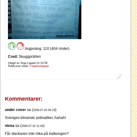
Argpoäng: 110 (404 röster)
Cred:
Skuggprällen
Inlagd av Arga Lappen kl
10:58
Publicerat under
Trapphuslappar
Kommentarer:
under cover
sa (
):
2009-07-20 09:19
Sveriges blivande astmatiker, hahah!
nivea
sa (
):
2009-07-20 11:04
Får stackaren inte röka på balkongen?