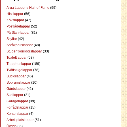
Arga Lappens Hall-of-Fame
(99)
Hisslappar
(56)
Kökslappar
(47)
Postlådelappar
(52)
På Stan-lappar
(81)
Skyltar
(42)
Språkpolislappar
(48)
Studentkorridorslappar
(33)
Toalettlappar
(58)
Trapphuslappar
(189)
Tvättstugelappar
(78)
Butikslappar
(46)
Soprumslappar
(10)
Gårdslappar
(41)
Skollappar
(21)
Garagelappar
(39)
Förrådslappar
(15)
Kontorslappar
(4)
Arbetsplatslappar
(51)
Övrigt
(86)