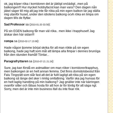
ok, jag köper röka i korridoren det är jäkligt onöädigt...men på
balkongen!!! Hur mycket hobbyfacist kan man vara? Den dagen nån
jäkel säger till mig att jag inte får röka på min egen balkon lär jag ställa
mig utanför huset, under den idiotens balkong ocvh röka en limpa om
dagen tills de flyttar.
Sad Professor
sa (
):
2010-01-20 03:59
På sin EGEN balkong får man väl röka.. men ikke i trapphuset! Jag
älskar den här sidan!!!
rompa
sa (
):
2010-02-17 13:06
Hade någon tjomme börjat skrika för att man rökte på sin egen
balkong, hade jag haft som mål att lämpa alla fimpar i dennes brunöga
från den stunden framåt! Töntar...
Paragrafryttaren
sa (
):
2010-07-21 21:24
Sure, jag kan förstå en astmatiker om man röker i korridorer/trapphus,
men balkongen är en helt annan femma. Det finns domstolsbeslut från
Falu Tingsrätt som slår fast att det är fullt lagligt att röka på sin egen
balkong så länge det sker i rimlig omfattning. Varför ska jag hunsas för
en helt laglig handling på min balkong? Jag gnäller inte när kärringen
ovanför sitter och låtsas hosta för att hon är för töntig för att säga ngt.
Sorry, men det är inte min business ifall du inte fixar rök.