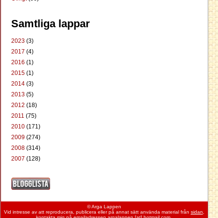
Samtliga lappar
2023
(3)
2017
(4)
2016
(1)
2015
(1)
2014
(3)
2013
(5)
2012
(18)
2011
(75)
2010
(171)
2009
(274)
2008
(314)
2007
(128)
© Arga Lappen
Vid intresse av att reproducera, publicera eller på annat sätt använda material från
sidan
,
kontakta mig på emailadressen argalappen [at] hotmail.com.