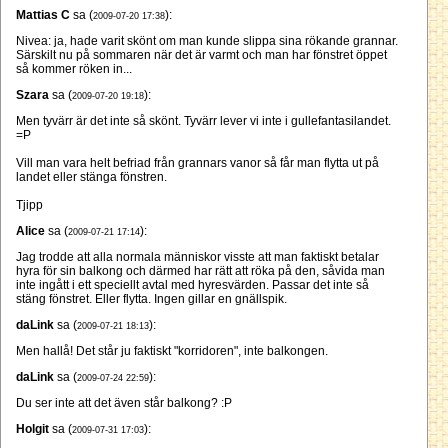
Mattias C
sa (
):
2009-07-20 17:38
Nivea: ja, hade varit skönt om man kunde slippa sina rökande grannar.
Särskilt nu på sommaren när det är varmt och man har fönstret öppet
så kommer röken in...
Szara
sa (
):
2009-07-20 19:18
Men tyvärr är det inte så skönt. Tyvärr lever vi inte i gullefantasilandet.
=P
Vill man vara helt befriad från grannars vanor så får man flytta ut på
landet eller stänga fönstren.
Tjipp
Alice
sa (
):
2009-07-21 17:14
Jag trodde att alla normala människor visste att man faktiskt betalar
hyra för sin balkong och därmed har rätt att röka på den, såvida man
inte ingått i ett speciellt avtal med hyresvärden. Passar det inte så
stäng fönstret. Eller flytta. Ingen gillar en gnällspik.
daLink
sa (
):
2009-07-21 18:13
Men hallå! Det står ju faktiskt "korridoren", inte balkongen.
daLink
sa (
):
2009-07-24 22:59
Du ser inte att det även står balkong? :P
Holgit
sa (
):
2009-07-31 17:03