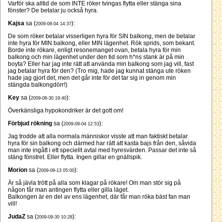
Varför ska alltid de som INTE röker tvingas flytta eller stänga sina
fönster? De betalar ju också hyra.
Kajsa
sa (
):
2009-08-04 14:37
De som röker betalar visserligen hyra för SIN balkong, men de betalar
inte hyra för MIN balkong, eller MIN lägenhet. Rök sprids, som bekant.
Borde inte rökare, enligt resonemanget ovan, betala hyra för min
balkong och min lägenhet under den tid som h*ns stank är på min
boyta? Eller har jag inte rätt att använda min balkong som jag vill, fast
jag betalar hyra för den? (Tro mig, hade jag kunnat stänga ute röken
hade jag gjort det, men det går inte för det tar sig in genom min
stängda balkongdörr!)
Key
sa (
):
2009-08-30 19:40
Överkänsliga hypokondriker är det gott om!
Förbjud rökning
sa (
):
2009-09-04 12:53
Jag trodde att alla normala människor visste att man faktiskt betalar
hyra för sin balkong och därmed har rätt att kasta bajs från den, såvida
man inte ingått i ett speciellt avtal med hyresvärden. Passar det inte så
stäng fönstret. Eller flytta. Ingen gillar en gnällspik.
Morion
sa (
):
2009-09-13 05:00
Är så jävla trött på alla som klagar på rökare! Om man stör sig på
någon får man antingen flytta eller gilla läget.
Balkongen är en del av ens lägenhet, där får man röka bäst fan man
vill!
JudaZ
sa (
):
2009-09-30 10:28