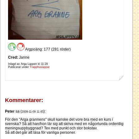
Argpoäng: 177 (281 röster)
Cred:
Janne
Inlagd av Arga Lappen kl
11:29
Publicerat under
Trapphuslappar
Kommentarer:
Peter
sa (
):
2009-11-09 11:45
För den "Arga grannens" skull kanske det vore bra med en kurs i
svenska? Så att han/hon lär sig att skriva med en någorlunda ordentlig
meningsuppbyggnad? Tex med punkt och stor bokstav.
Så att det går att läsa för vanliga personer.