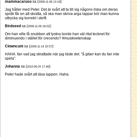
mammacaruso
sa (
):
2009-11-09 13:19
Jag håller med Peter. Det är svårt att ta till sig någons ilska om deras
språk får en att skratta, så ska man skriva arga lappar bör man kunna
uttrycka sig korrekt i skrift.
Birdseed
sa (
):
2009-11-09 18:02
Om han ville få snubben att tystna borde han väl ritat tecknet för
diminuendo i stället för crecendo? #musikvetenskap
Clowncunt
sa (
):
2009-11-14 20:57
HAHA. fan vad jag skrattade när jag läste det. "å gitarr kan du fan inte
spela".
Johanna
sa (
):
2010-06-25 17:46
Peter hade svårt att läsa lappen. Haha.