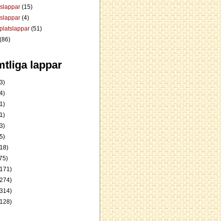
dslappar
(15)
rslappar
(4)
platslappar
(51)
(86)
tliga lappar
3)
4)
1)
1)
3)
5)
18)
75)
171)
274)
314)
128)