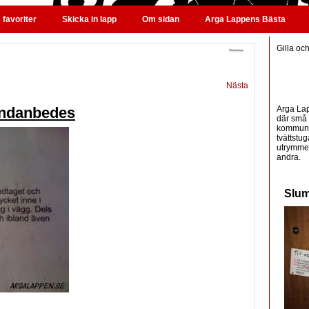
favoriter
Skicka in lapp
Om sidan
Arga Lappens Bästa
Gilla oc
Nästa
Arga Lap
undanbedes
där små 
kommunic
tvättstug
utrymme 
andra.
Slum