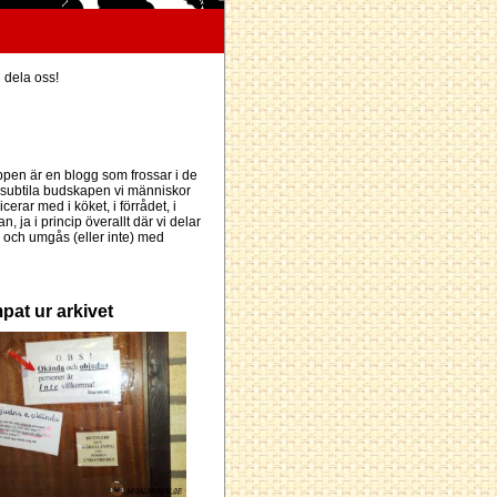
h dela oss!
pen är en blogg som frossar i de
subtila budskapen vi människor
erar med i köket, i förrådet, i
an, ja i princip överallt där vi delar
och umgås (eller inte) med
pat ur arkivet