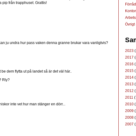
 pip från trapphuset. Grattis!
Förrå
Konto
Arbets
Övrigt
Sam
Man kan ju undra hur pass vaken denna granne brukar vara vanligtvis?
2023
(
2017
(
2016
(
2015
(
e dem flytta ut på landet så är det väl här..
2014
(
? Rly?
2013
(
2012
(
2011
(
2010
(
nniskor inte vet hur man stänger en dörr...
2009
(
2008
(
2007
(