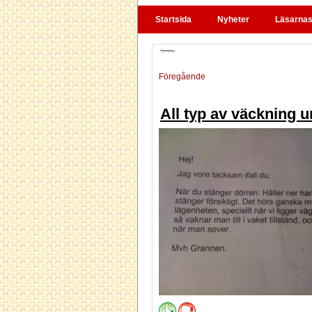
Startsida
Nyheter
Läsarnas 
Föregående
All typ av väckning 