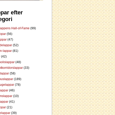
par efter
egori
Lappens Hall-of-Fame
(99)
appar
(56)
appar
(47)
ådelappar
(52)
an-lappar
(81)
r
(42)
olislappar
(48)
tkorridorslappar
(33)
tlappar
(58)
huslappar
(189)
tugelappar
(78)
lappar
(46)
mslappar
(10)
lappar
(41)
appar
(21)
elappar
(39)