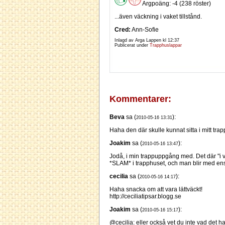
Argpoäng: -4 (238 röster)
...även väckning i vaket tillstånd.
Cred:
Ann-Sofie
Inlagd av Arga Lappen kl
12:37
Publicerat under
Trapphuslappar
Kommentarer:
Beva
sa (
):
2010-05-16 13:31
Haha den där skulle kunnat sitta i mitt tra
Joakim
sa (
):
2010-05-16 13:47
Jodå, i min trappuppgång med. Det där "i va
*SLAM* i trapphuset, och man blir med ens
cecilia
sa (
):
2010-05-16 14:17
Haha snacka om att vara lättväckt!
http://ceciliatipsar.blogg.se
Joakim
sa (
):
2010-05-16 15:17
@cecilia: eller också vet du inte vad det 