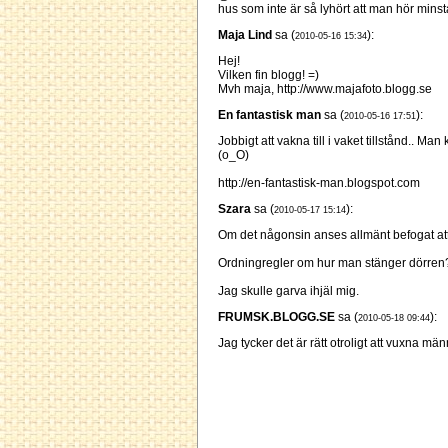
hus som inte är så lyhört att man hör minsta
Maja Lind
sa (
):
2010-05-16 15:34
Hej!
Vilken fin blogg! =)
Mvh maja, http://www.majafoto.blogg.se
En fantastisk man
sa (
):
2010-05-16 17:51
Jobbigt att vakna till i vaket tillstånd.. 
(o_O)
http://en-fantastisk-man.blogspot.com
Szara
sa (
):
2010-05-17 15:14
Om det någonsin anses allmänt befogat att b
Ordningregler om hur man stänger dörren
Jag skulle garva ihjäl mig.
FRUMSK.BLOGG.SE
sa (
):
2010-05-18 09:44
Jag tycker det är rätt otroligt att vuxna mä