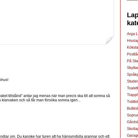
Lap
kat
Arga 
Hissl
Köksl
Postl
På St
Skylta
Språkp
pphus!
Studen
Toalet
Trapp
ket tillstånd" antar jag menas när man precis ska till att somna så
 klarvaken och så får man försöka somna igen...
Tvätts
Butiks
Sopru
Gårds
Skoll
Garag
handlar om. Du kanske har turen att ha hänsynsfulla grannar och ett