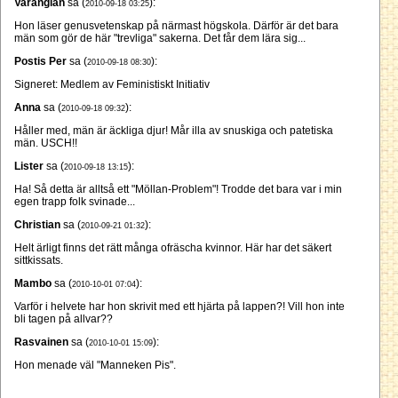
Varangian
sa (
):
2010-09-18 03:25
Hon läser genusvetenskap på närmast högskola. Därför är det bara
män som gör de här "trevliga" sakerna. Det får dem lära sig...
Postis Per
sa (
):
2010-09-18 08:30
Signeret: Medlem av Feministiskt Initiativ
Anna
sa (
):
2010-09-18 09:32
Håller med, män är äckliga djur! Mår illa av snuskiga och patetiska
män. USCH!!
Lister
sa (
):
2010-09-18 13:15
Ha! Så detta är alltså ett "Möllan-Problem"! Trodde det bara var i min
egen trapp folk svinade...
Christian
sa (
):
2010-09-21 01:32
Helt ärligt finns det rätt många ofräscha kvinnor. Här har det säkert
sittkissats.
Mambo
sa (
):
2010-10-01 07:04
Varför i helvete har hon skrivit med ett hjärta på lappen?! Vill hon inte
bli tagen på allvar??
Rasvainen
sa (
):
2010-10-01 15:09
Hon menade väl "Manneken Pis".