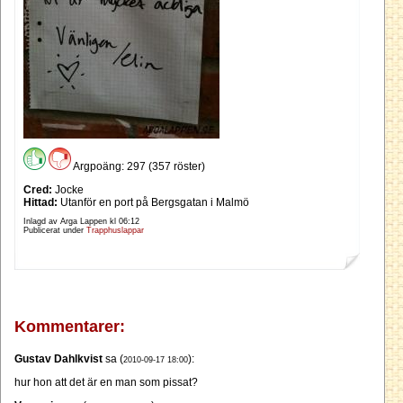
Argpoäng: 297 (357 röster)
Cred:
Jocke
Hittad:
Utanför en port på Bergsgatan i Malmö
Inlagd av Arga Lappen kl
06:12
Publicerat under
Trapphuslappar
Kommentarer:
Gustav Dahlkvist
sa (
):
2010-09-17 18:00
hur hon att det är en man som pissat?