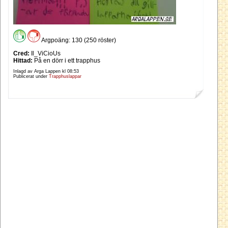
Argpoäng: 130 (250 röster)
Cred:
Il_ViCioUs
Hittad:
På en dörr i ett trapphus
Inlagd av Arga Lappen kl
08:53
Publicerat under
Trapphuslappar