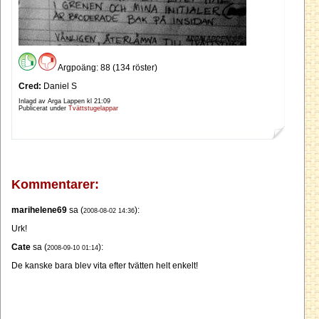
Argpoäng: 88 (134 röster)
Cred:
Daniel S
Inlagd av Arga Lappen kl
21:09
Publicerat under
Tvättstugelappar
Kommentarer:
marihelene69
sa (
):
2008-08-02 14:36
Urk!
Cate
sa (
):
2008-09-10 01:14
De kanske bara blev vita efter tvätten helt enkelt!