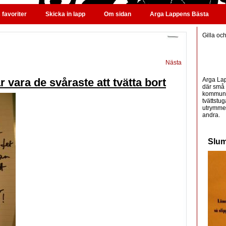
favoriter
Skicka in lapp
Om sidan
Arga Lappens Bästa
Gilla oc
Nästa
Arga Lap
vara de svåraste att tvätta bort
där små 
kommunic
tvättstug
utrymme 
andra.
Slum