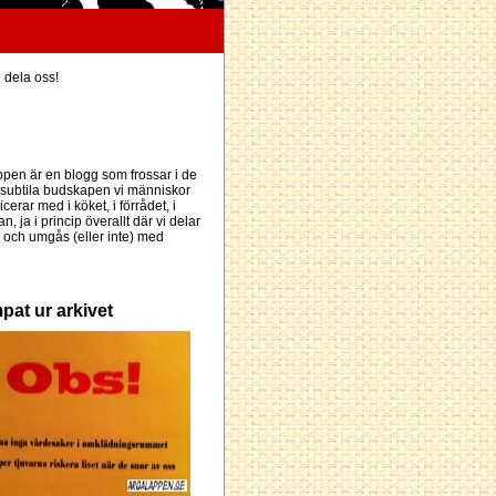
h dela oss!
pen är en blogg som frossar i de
subtila budskapen vi människor
erar med i köket, i förrådet, i
an, ja i princip överallt där vi delar
och umgås (eller inte) med
pat ur arkivet