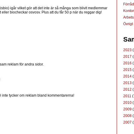
Förrå
isbio) igår vilket gör att det inte är så många som blivit medlemmar
Konto
t eller biocheckar osvosv. Plus att du får 50 p när du reggar dig!
Arbets
Övrigt
Sam
2023
(
2017
(
2016
(
tsam reklam för andra sidor.
2015
(
2014
(
!
2013
(
2012
(
t vi inte tycker om reklam bland kommentarerna!
2011
(
2010
(
2009
(
2008
(
2007
(