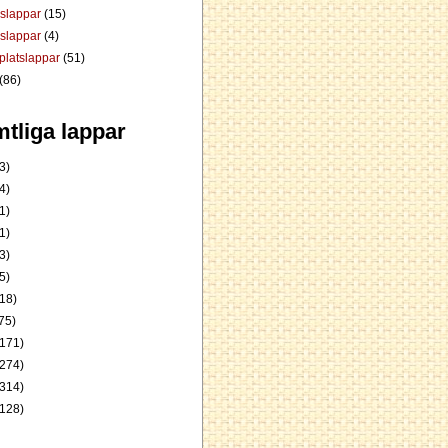
dslappar
(15)
rslappar
(4)
platslappar
(51)
(86)
tliga lappar
3)
4)
1)
1)
3)
5)
18)
75)
171)
274)
314)
128)