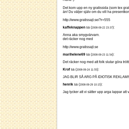
Det kom upp en ny gratissida (som tex grat
än! Du väljer själv om du vill ha presentkor
http://www.gratissajt.se/?r=555
kaffeknappen
sa (
):
2008-09-22 23:37
Anna aka smygvärvarn.
det räcker nog med
http://www.gratissajt.se
marihelene69
sa (
):
2008-09-23 11:54
Det räcker nog med att folk slutar göra tröt
Krof
sa (
):
2008-09-24 11:55
JAG BLIR SÅ ARG PÅ IDIOTISK REKLAM!
henrik
sa (
):
2008-09-29 10:15
Jag tycker att vi sätter upp arga lappar at