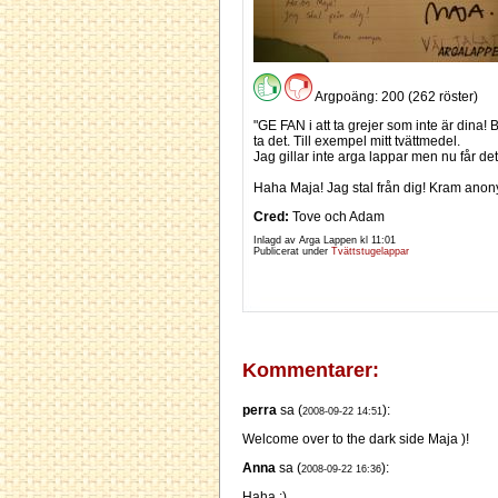
Argpoäng: 200 (262 röster)
"GE FAN i att ta grejer som inte är dina! B
ta det. Till exempel mitt tvättmedel.
Jag gillar inte arga lappar men nu får d
Haha Maja! Jag stal från dig! Kram ano
Cred:
Tove och Adam
Inlagd av Arga Lappen kl
11:01
Publicerat under
Tvättstugelappar
Kommentarer:
perra
sa (
):
2008-09-22 14:51
Welcome over to the dark side Maja )!
Anna
sa (
):
2008-09-22 16:36
Haha :)