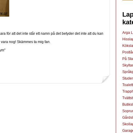
Lap
kat
Arga 
ara för att det inte står ett namn på det betyder det inte att du kan
Hissl
et vara nog! Skämmes ta mig fan.
Köksl
nym"
Postl
På St
Skylta
Språkp
Studen
Toalet
Trapp
Tvätts
Butiks
Sopru
Gårds
Skoll
Garag