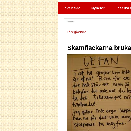
Startsida
Nyheter
Läsarnas 
Föregående
Skamfläckarna brukar 