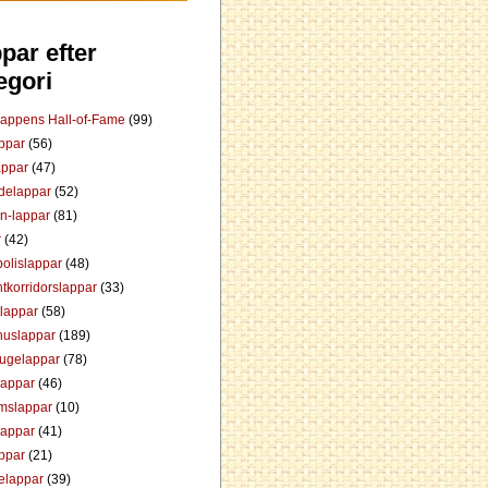
par efter
egori
Lappens Hall-of-Fame
(99)
appar
(56)
appar
(47)
ådelappar
(52)
an-lappar
(81)
r
(42)
olislappar
(48)
tkorridorslappar
(33)
tlappar
(58)
huslappar
(189)
tugelappar
(78)
lappar
(46)
mslappar
(10)
lappar
(41)
appar
(21)
elappar
(39)