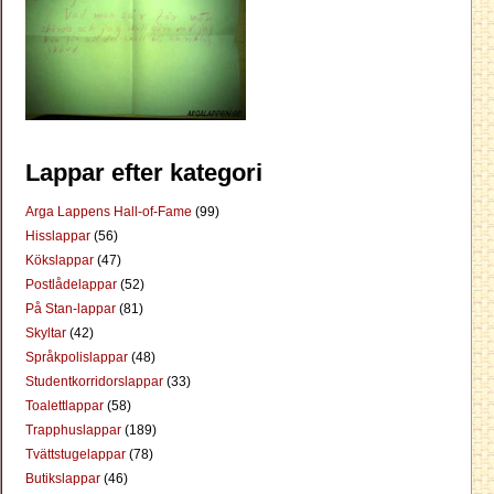
Lappar efter kategori
Arga Lappens Hall-of-Fame
(99)
Hisslappar
(56)
Kökslappar
(47)
Postlådelappar
(52)
På Stan-lappar
(81)
Skyltar
(42)
Språkpolislappar
(48)
Studentkorridorslappar
(33)
Toalettlappar
(58)
Trapphuslappar
(189)
Tvättstugelappar
(78)
Butikslappar
(46)