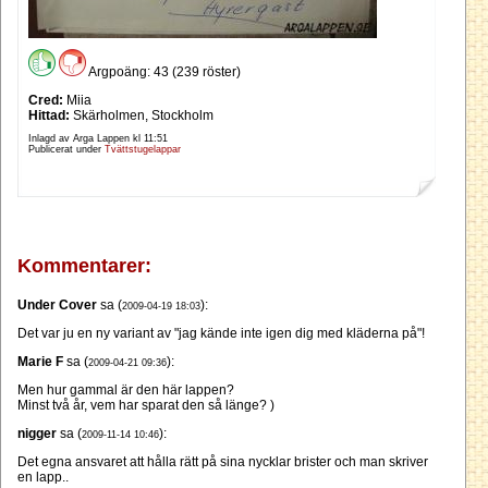
Argpoäng: 43 (239 röster)
Cred:
Miia
Hittad:
Skärholmen, Stockholm
Inlagd av Arga Lappen kl
11:51
Publicerat under
Tvättstugelappar
Kommentarer:
Under Cover
sa (
):
2009-04-19 18:03
Det var ju en ny variant av "jag kände inte igen dig med kläderna på"!
Marie F
sa (
):
2009-04-21 09:36
Men hur gammal är den här lappen?
Minst två år, vem har sparat den så länge? )
nigger
sa (
):
2009-11-14 10:46
Det egna ansvaret att hålla rätt på sina nycklar brister och man skriver
en lapp..