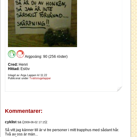
Argpoäng: 90 (256 röster)
Cred:
Henri
Hittad:
Eslöv
Inlagd av Arga Lappen kl
11:22
Publicerat under
Tvättstugelappar
Kommentarer:
cyklist
sa (
):
2009-06-02 17:15
Så vitt jag känner till är vi tre personer i mitt trapphus med sådant hår.
Två av oss är män...