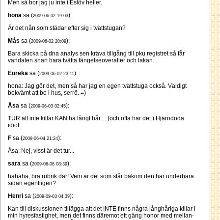
Men så bor jag ju inte i Eslöv heller.
hona
sa (
):
2009-06-02 19:03
Är det nån som städar efter sig i tvättstugan?
Mås
sa (
):
2009-06-02 20:09
Bara skicka på dna analys sen kräva tillgång till pku registret så får
vandalen snart bara tvätta fängelseoveraller och lakan.
Eureka
sa (
):
2009-06-02 23:11
hona: Jag gör det, men så har jag en egen tvättstuga också. Väldigt
bekvämt att bo i hus, serrö. =)
Åsa
sa (
):
2009-06-03 02:45
TUR att inte killar KAN ha långt hår.... (och ofta har det.) Hjärndöda
idiot.
F
sa (
):
2009-06-04 21:24
Åsa: Nej, visst är det tur...
sara
sa (
):
2009-06-06 08:39
hahaha, bra rubrik där! Vem är det som står bakom den här underbara
sidan egentligen?
Henri
sa (
):
2009-09-03 04:39
Kan till diskussionen tillägga att det INTE finns några långhåriga killar i
min hyresfastighet, men det finns däremot ett gäng honor med mellan-