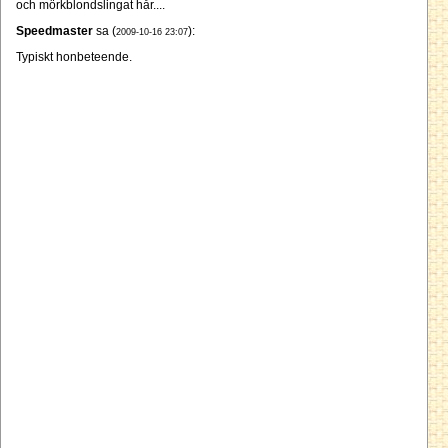
och mörkblondslingat hår....
Speedmaster
sa (
):
2009-10-16 23:07
Typiskt honbeteende.