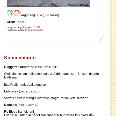
Argpoäng: 214 (308 röster)
Cred:
Eddie L
Inlagd av Arga Lappen kl
11:50
Publicerat under
Tvättstugelappar
Kommentarer:
Blogg fran oknen!
sa (
):
2009-12-28 14:25
Ojoj. Men ja kan halla med om det. Aldrig nagot som funkar i delade
tvattstugor.
http://trollungeidubai.blogg.se
Labbis
sa (
):
2009-12-28 17:22
Varför i helvete mangla överhuvudtaget, för helvete satan??
Nisse
sa (
):
2009-12-28 22:37
Re Blogg fran oknen!
Om det nu aldrig är något som fungerar hur lyckas folk tvätta då?