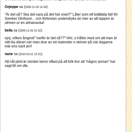
Ozjeppe
sa (
):
2009-12-29 14:54
"Är det så? Ska det vara på det här viset?" Låter som ett tvättäkta fall för
Sverker Olofsson... och förtvivlan understryks än mer av att lappen är
utriven ur en almanacka!
bella
sa (
):
2009-12-29 22:52
ojoj, vilken ångest! "varför är det så??" hihi, o håller med om att man är
rätt illa däran när man drar av sin kalender o skriver på när dagarna
inte ens varit än!!
nane
sa (
):
2010-03-21 15:51
Att nåt jämt är sönder beror oftast på att folk tror att "någon annan" har
sagt till om dte.