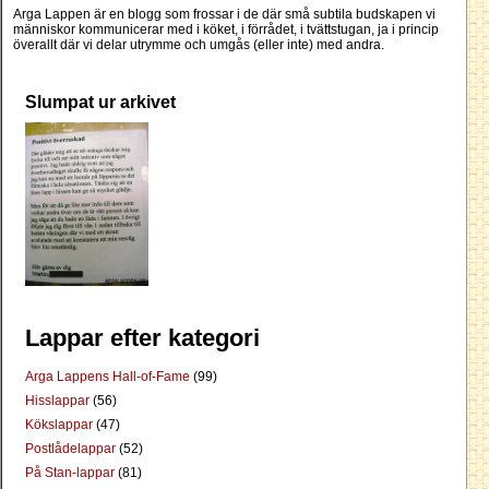
Arga Lappen är en blogg som frossar i de där små subtila budskapen vi
människor kommunicerar med i köket, i förrådet, i tvättstugan, ja i princip
överallt där vi delar utrymme och umgås (eller inte) med andra.
Slumpat ur arkivet
Lappar efter kategori
Arga Lappens Hall-of-Fame
(99)
Hisslappar
(56)
Kökslappar
(47)
Postlådelappar
(52)
På Stan-lappar
(81)