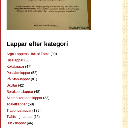
Lappar efter kategori
Arga Lappens Hall-of-Fame
(99)
Hisslappar
(56)
Kökslappar
(47)
Postlådelappar
(52)
På Stan-lappar
(81)
Skyltar
(42)
Språkpolislappar
(48)
Studentkorridorslappar
(33)
Toalettlappar
(58)
Trapphuslappar
(189)
Tvättstugelappar
(78)
Butikslappar
(46)