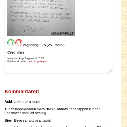
Argpoäng: 175 (251 röster)
Cred:
miss
Inlagd av Arga Lappen kl
10:20
Publicerat under
Tvättstugelappar
Kommentarer:
Acki
sa (
):
2010-02-11 10:42
Tur att lappskrivaren skrev "tack!", annars hade lappen kunnat
uppskattas som lätt otrevlig.
Björn Berg
sa (
):
2010-02-11 13:26