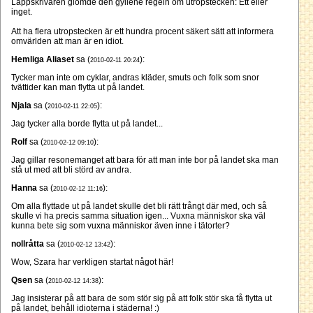
Lappskrivaren glömde den gyllene regeln om utropstecken: Ett eller
inget.
Att ha flera utropstecken är ett hundra procent säkert sätt att informera
omvärlden att man är en idiot.
Hemliga Aliaset
sa (
):
2010-02-11 20:24
Tycker man inte om cyklar, andras kläder, smuts och folk som snor
tvättider kan man flytta ut på landet.
Njala
sa (
):
2010-02-11 22:05
Jag tycker alla borde flytta ut på landet...
Rolf
sa (
):
2010-02-12 09:10
Jag gillar resonemanget att bara för att man inte bor på landet ska man
stå ut med att bli störd av andra.
Hanna
sa (
):
2010-02-12 11:16
Om alla flyttade ut på landet skulle det bli rätt trångt där med, och så
skulle vi ha precis samma situation igen... Vuxna människor ska väl
kunna bete sig som vuxna människor även inne i tätorter?
nollråtta
sa (
):
2010-02-12 13:42
Wow, Szara har verkligen startat något här!
Qsen
sa (
):
2010-02-12 14:38
Jag insisterar på att bara de som stör sig på att folk stör ska få flytta ut
på landet, behåll idioterna i städerna! :)