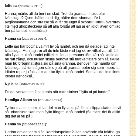
leffe
sa (
):
2010-02-12 21:18
Hanna, märks att du bor i en stad. Tror du grannar i hus delar
tvättstuga!? Qsen, håller med dig, bättre dom stannar där i
avgåsmolnena och stresse så vi får de lugnt å skönt!!!!!!!!!!!!!!! (överdrev
lite med utropsteckena så att alla förstår att jag är en idiot, även om jag
bor på landet i det sköna)
Hanna
sa (
):
2010-02-13 09:17
Leffe jag har bott halva mitt liv på landet, och nej då delade jag inte
tvättstuga. Men jag tror att du inte läste vad jag skrev, vilket var att ifall
alla flytade ut på landet (vilket ett flertal personer föreslår) så skulle det
bli rätt trångt, och husen skulle behöva stå mycket tätare och så skulle
man lik förbannat störa sig på sina grannar. Behöver inte handla om
tvättstuga, så fort någon stör sig på att grannar beter sig som imbecilla
idioter ropar ju folk att man ska flytta ut på landet. Som att det inte finns
idioter där också..
Njala
sa (
):
2010-02-13 16:17
En del verkar inte fatta ironin när man skriver "flytta ut på landet"...
Hemliga Aliaset
sa (
):
2010-02-15 15:43
Tycker man inte om att landet man flyttat ut på för att slippa staden blivit
så urbaniserat kan man flytta längre ut på landet! (Slutsats: det är alltid
dig det är fel på.)
Hanna
sa (
):
2010-02-22 17:31
Undrar om det är min f.d. korridorspolare? Han använde vår tvättstuga