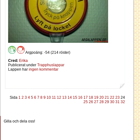
Argpoäng: -54 (214 röster)
Cred:
Erika
Publicerat under
Trapphuslappar
Lappen har
ingen kommentar
Sida
1
2
3
4
5
6
7
8
9
10
11
12
13
14
15
16
17
18
19
20
21
22
23
24
25
26
27
28
29
30
31
32
Gilla och dela oss!