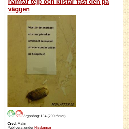
hämtar tejp och klistar fast den på
väggen
Argpoäng: 134 (200 röster)
Cred:
Malin
Publicerat under
Hisslappar