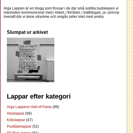
Arga Lappen är en blogg som frossar i de där små subtila budskapen vi
människor kommunicerar med i köket, i förrådet, i tvättstugan, ja i princip
överallt där vi delar utrymme och umgås (eller inte) med andra.
Slumpat ur arkivet
Lappar efter kategori
Arga Lappens Hall-of-Fame
(99)
Hisslappar
(56)
Kökslappar
(47)
Postlådelappar
(52)
På Stan-lappar
(81)