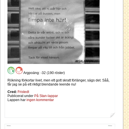
Argpoäng: -32 (190 röster)
Rökning förkortar livet, men ett gott skratt förlänger, sägs det. Såå,
får jag se på ett riktigt blendande leende nu!
Cred:
Fristedt
Publicerat under
På Stan-lappar
Lappen har
ingen kommentar