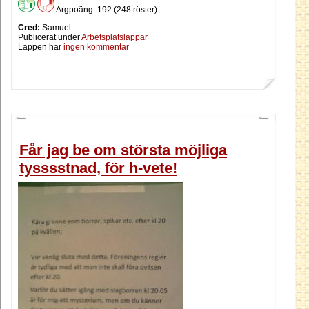
Argpoäng: 192 (248 röster)
Cred:
Samuel
Publicerat under
Arbetsplatslappar
Lappen har
ingen kommentar
Får jag be om största möjliga
tysssstnad, för h-vete!