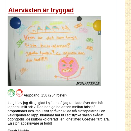
Återväxten är tryggad
Argpoäng: 158 (234 röster)
Idag blev jag riktigt glad i själen då jag ramlade över den här
lappen i mitt arkiv. Den härliga balansen mellan brist på
proportioner och impulsivt språkbruk, de två stöttepelarna i en
väldisponerad lapp, blommar här ut i ett stycke sällan skådat
ögongodis, dessutom kolorerad i enlighet med Goethes färglära.
En stor lappskrivare är född!
Cred:
Madde