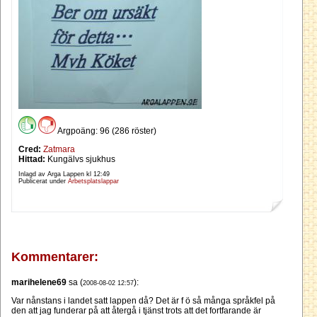
Argpoäng: 96 (286 röster)
Cred:
Zatmara
Hittad:
Kungälvs sjukhus
Inlagd av Arga Lappen kl
12:49
Publicerat under
Arbetsplatslappar
Kommentarer:
marihelene69
sa (
):
2008-08-02 12:57
Var nånstans i landet satt lappen då? Det är f ö så många språkfel på
den att jag funderar på att återgå i tjänst trots att det fortfarande är