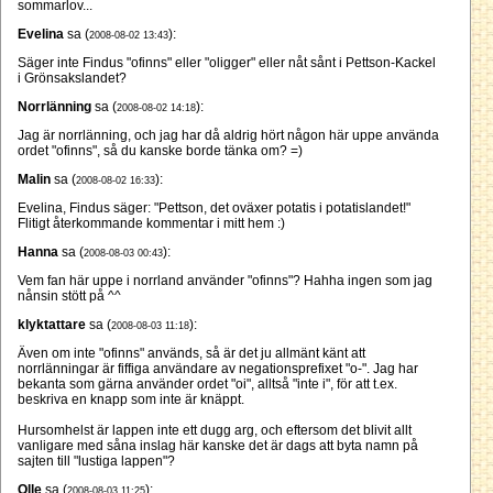
sommarlov...
Evelina
sa (
):
2008-08-02 13:43
Säger inte Findus "ofinns" eller "oligger" eller nåt sånt i Pettson-Kackel
i Grönsakslandet?
Norrlänning
sa (
):
2008-08-02 14:18
Jag är norrlänning, och jag har då aldrig hört någon här uppe använda
ordet "ofinns", så du kanske borde tänka om? =)
Malin
sa (
):
2008-08-02 16:33
Evelina, Findus säger: "Pettson, det oväxer potatis i potatislandet!"
Flitigt återkommande kommentar i mitt hem :)
Hanna
sa (
):
2008-08-03 00:43
Vem fan här uppe i norrland använder "ofinns"? Hahha ingen som jag
nånsin stött på ^^
klyktattare
sa (
):
2008-08-03 11:18
Även om inte "ofinns" används, så är det ju allmänt känt att
norrlänningar är fiffiga användare av negationsprefixet "o-". Jag har
bekanta som gärna använder ordet "oi", alltså "inte i", för att t.ex.
beskriva en knapp som inte är knäppt.
Hursomhelst är lappen inte ett dugg arg, och eftersom det blivit allt
vanligare med såna inslag här kanske det är dags att byta namn på
sajten till "lustiga lappen"?
Olle
sa (
):
2008-08-03 11:25