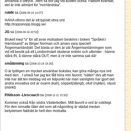
använda o-uttryck...men så bor jag vid kusten också. Faktum kvarstår,
det är inte allmänt för "norrländska".
robiN
sa (
):
2008-08-19 14:07
HAHA ofinns det är ett typiskt obra ord.
http://roppsnopp.blogg.se/
JG
sa (
):
2008-09-19 20:53
Bruket med "o" för att avse motsatsen beskrivs i boken "Språket i
Härnösand" av Birger Norman och anses vara speciell
Ångermanländskt. Det bästa ur den är väl Ångermanlänningen som
vid ett besök på ett Londonhotell studerar entrén och utbrister - hänne
stårä IN, å dänne stårä OUT, men ä´re inte samma sak dä!
smålänning
sa (
):
2008-10-18 18:26
O är tydligen en mycket använbar bokstav, kan göra många nya ord
med den... I umeå har jag tex fått höra min favorit: "oäten" dvs att man
inte har ätit tex middag vid en tidpunkt när man vanligtvis har gjort det.
andra inovativa ord är ovarm (kall), oöppet(stängt), ofull (nykter), oljust
(mörkt)
P.Nilsson -Livscoach
sa (
):
2008-11-11 15:50
Kommer också från södra Västerbotten. Mitt favorit o-ord är ostökigt.
För den oinsatte låter det som att någonting är städat medan
betydelsen faktiskt är helt den motsatta.