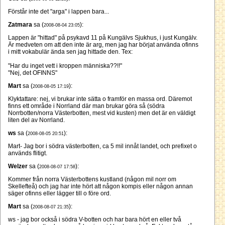
Förstår inte det "arga" i lappen bara...
Zatmara
sa (
):
2008-08-04 23:05
Lappen är "hittad" på psykavd 11 på Kungälvs Sjukhus, i just Kungälv.
Är medveten om att den inte är arg, men jag har börjat använda ofinns
i mitt vokabulär ända sen jag hittade den. Tex:
"Har du inget vett i kroppen människa??!!"
"Nej, det OFINNS"
Mart
sa (
):
2008-08-05 17:19
Klyktattare: nej, vi brukar inte sätta o framför en massa ord. Däremot
finns ett område i Norrland där man brukar göra så (södra
Norrbotten/norra Västerbotten, mest vid kusten) men det är en väldigt
liten del av Norrland.
ws
sa (
):
2008-08-05 20:51
Mart- Jag bor i södra västerbotten, ca 5 mil innåt landet, och prefixet o
används flitigt.
Welzer
sa (
):
2008-08-07 17:58
Kommer från norra Västerbottens kustland (någon mil norr om
Skellefteå) och jag har inte hört att någon kompis eller någon annan
säger ofinns eller lägger till o före ord.
Mart
sa (
):
2008-08-07 21:35
ws - jag bor också i södra V-botten och har bara hört en eller två