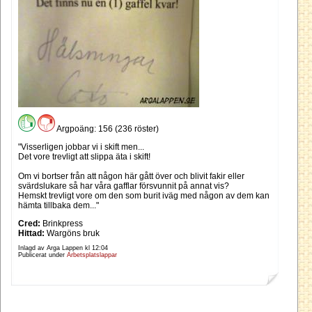
Argpoäng: 156 (236 röster)
"Visserligen jobbar vi i skift men...
Det vore trevligt att slippa äta i skift!
Om vi bortser från att någon här gått över och blivit fakir eller
svärdslukare så har våra gafflar försvunnit på annat vis?
Hemskt trevligt vore om den som burit iväg med någon av dem kan
hämta tillbaka dem..."
Cred:
Brinkpress
Hittad:
Wargöns bruk
Inlagd av Arga Lappen kl
12:04
Publicerat under
Arbetsplatslappar