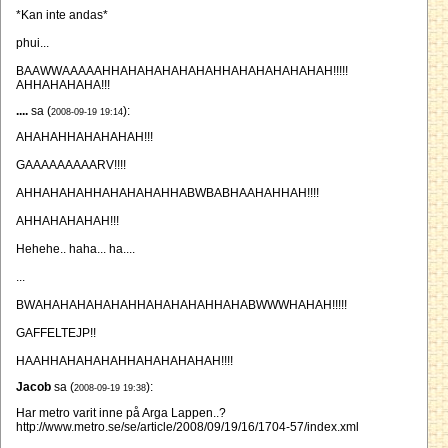
*Kan inte andas*
phui...
BAAWWAAAAAHHAHAHAHAHAHAHHAHAHAHAHAHAH!!!!!
AHHAHAHAHA!!!
....
sa (
):
2008-09-19 19:14
AHAHAHHAHAHAHAH!!!
GAAAAAAAAARV!!!!
AHHAHAHAHHAHAHAHAHHABWBABHAAHAHHAH!!!!
AHHAHAHAHAH!!!
Hehehe.. haha... ha....
...
BWAHAHAHAHAHAHHAHAHAHAHHAHABWWWHAHAH!!!!!
GAFFELTEJP!!
HAAHHAHAHAHAHHAHAHAHAHAH!!!!
Jacob
sa (
):
2008-09-19 19:38
Har metro varit inne på Arga Lappen..?
http://www.metro.se/se/article/2008/09/19/16/1704-57/index.xml