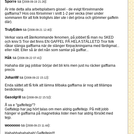
Sporre
sa (
):
2008-09-19 21:26
Är inte detta alla arbetsplatsers gissel - de evigt försvinnande
gafflarna? Hos oss försvinner i snitt 1-2 per vecka (mer under
sommaren för att folk troligtvis äter ute i det gröna och glömmer gaffeln
där).
TrulyEden
sa (
):
2008-09-21 12:40
Verkar vara ett återkommande fenomen, på jobbet få man nu SKED
och kniv:S Tror det finns EN GAFFEL PÅ HELA STÄLLET:D Tror folk
råkar slänga gafflarna när de slänger förpackningarna med färdigmat...
eller nått. Eller så är det nån som samlar på gafflar...
Håk
sa (
):
2008-09-22 07:41
Hahaha där jag jobbar börjar det bli kris men just nu räcker gafflarna
precis
JohanW
sa (
):
2008-09-22 15:12
Enda sättet att få folk att lämna tillbaka gafflarna är nog att tillämpa
bestickning.
Gasolgrill
sa (
):
2008-09-22 15:52
Å va e "gaffeltejp"?
Gaffatejp har jag hört talas om men aldrig gaffeltejp. På mitt jobb
hänger vi gafflarna på magnetiska lister men har aldrig försökt med
tejp.
woooooo
sa (
):
2008-09-23 11:44
Hahahhahahahah! Gaffeltejp!!!