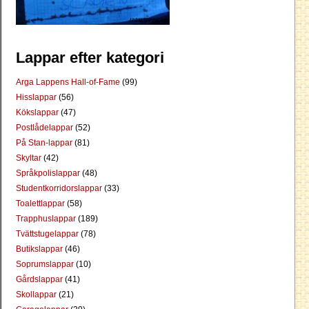
Lappar efter kategori
Arga Lappens Hall-of-Fame
(99)
Hisslappar
(56)
Kökslappar
(47)
Postlådelappar
(52)
På Stan-lappar
(81)
Skyltar
(42)
Språkpolislappar
(48)
Studentkorridorslappar
(33)
Toalettlappar
(58)
Trapphuslappar
(189)
Tvättstugelappar
(78)
Butikslappar
(46)
Soprumslappar
(10)
Gårdslappar
(41)
Skollappar
(21)