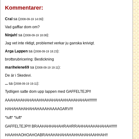
Kommentarer:
Cral
sa (
):
2008-09-19 14:09
Vad gafflar dom om?
Ninjah!
sa (
):
2008-09-19 18:08
Jag vet inte riktigt, problemet verkar ju ganska knivigt.
Arga Lappen
sa (
):
2008-09-19 18:23
brottsrubricering: Bestickning
marihelene69
sa (
):
2008-09-19 19:11
De är i Skedevi.
...
sa (
):
2008-09-19 19:11
Tydligen satte dom upp lappen med GAFFELTEJP!!
AAAHAHAHAHAHAHHAHAHAHAHHAHAHAHAH!!!!!!!!
HAHAHAHAHAHAHAAAHAAAAGARV!!!
*luft* *luft*
GAFFELTEJP!!! BRAAHAHHAHAHRAHRRAHHAHAHAHAHAH!!!!!!
HAAHHAOHOAHOABRAHAHAHAHAHAHHAHAHAAHHAH!!