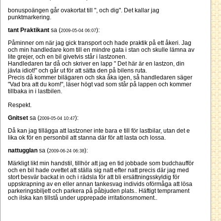
bonuspoängen går ovakortat till ", och dig". Det kallar jag
punktmarkering.
tant Praktikant
sa (
):
2009-05-04 06:07
Påminner om när jag gick transport och hade praktik på ett åkeri. Jag
och min handledare kom till en mindre gata i stan och skulle lämna av
lite grejer, och en bil givetvis står i lastzonen.
Handledaren tar då och skriver en lapp " Det här är en lastzon, din
jävla idiot!" och går ut för att sätta den på bilens ruta.
Precis då kommer bilägaren och ska åka igen, så handledaren säger
"Vad bra att du kom!", läser högt vad som står på lappen och kommer
tillbaka in i lastbilen.
Respekt.
Gnitset
sa (
):
2009-05-04 10:47
Då kan jag tillägga att lastzoner inte bara e till för lastbilar, utan det e
lika ok för en personbil att stanna där för att lasta och lossa.
nattugglan
sa (
):
2009-06-24 06:38
Märkligt likt min handstil, tillhör att jag en tid jobbade som budchaufför
och en bil hade ovettet att ställa sig natt efter natt precis där jag med
stort besvär backat in och i rädsla för att bli ersättningsskyldig för
uppskrapning av en eller annan tankesvag individs oförmåga att lösa
parkeringsbiljett och parkera på påbjuden plats.. Häftigt temprament
och ilska kan tillstå under upprepade irritationsmoment..