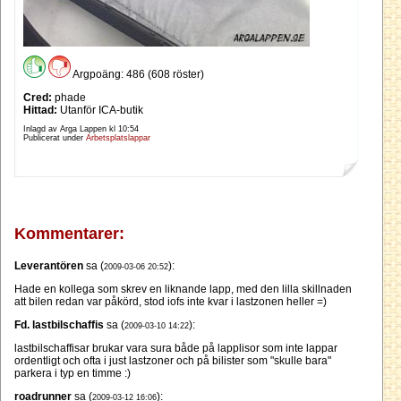
Argpoäng: 486 (608 röster)
Cred:
phade
Hittad:
Utanför ICA-butik
Inlagd av Arga Lappen kl
10:54
Publicerat under
Arbetsplatslappar
Kommentarer:
Leverantören
sa (
):
2009-03-06 20:52
Hade en kollega som skrev en liknande lapp, med den lilla skillnaden
att bilen redan var påkörd, stod iofs inte kvar i lastzonen heller =)
Fd. lastbilschaffis
sa (
):
2009-03-10 14:22
lastbilschaffisar brukar vara sura både på lapplisor som inte lappar
ordentligt och ofta i just lastzoner och på bilister som "skulle bara"
parkera i typ en timme :)
roadrunner
sa (
):
2009-03-12 16:06