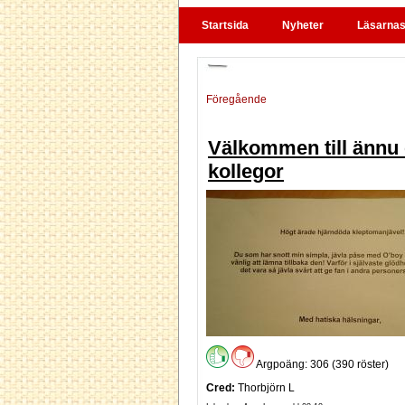
Startsida
Nyheter
Läsarnas 
Föregående
Välkommen till ännu 
kollegor
Argpoäng: 306 (390 röster)
Cred:
Thorbjörn L