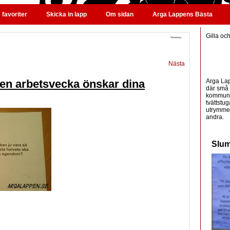
favoriter
Skicka in lapp
Om sidan
Arga Lappens Bästa
Gilla oc
Nästa
Arga Lap
en arbetsvecka önskar dina
där små 
kommunic
tvättstug
utrymme 
andra.
Slum