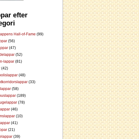
par efter
egori
Lappens Hall-of-Fame
(99)
appar
(56)
appar
(47)
ådelappar
(52)
an-lappar
(81)
r
(42)
olislappar
(48)
tkorridorslappar
(33)
tlappar
(58)
huslappar
(189)
tugelappar
(78)
lappar
(46)
mslappar
(10)
lappar
(41)
appar
(21)
elappar
(39)