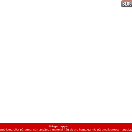
© Arga Lappen
 publicera eller på annat sätt använda material från
sidan
, kontakta mig på emailadressen argalap