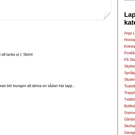
Lap
kat
Arga 
Hissl
Köksl
Postl
att lacka ur (. Skönt
På St
Skylta
Språkp
Studen
man blir tvungen att skriva en sådan här lapp...
Toalet
Trapp
Tvätts
Butiks
Sopru
Gårds
Skoll
Garag