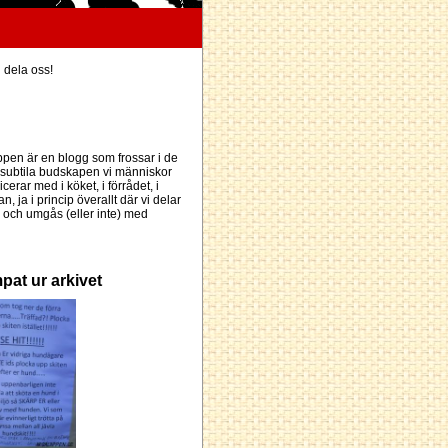
h dela oss!
pen är en blogg som frossar i de
subtila budskapen vi människor
erar med i köket, i förrådet, i
an, ja i princip överallt där vi delar
och umgås (eller inte) med
pat ur arkivet