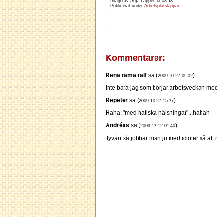
Inlagd av Arga Lappen kl
08:18
Publicerat under
Arbetsplatslappar
Kommentarer:
Rena rama ralf
sa (
):
2009-10-27 09:02
Inte bara jag som börjar arbetsveckan med 
Repeter
sa (
):
2009-10-27 15:27
Haha, "med hatiska hälsningar"...hahah
Andréas
sa (
):
2009-12-12 01:40
Tyvärr så jobbar man ju med idioter så att 