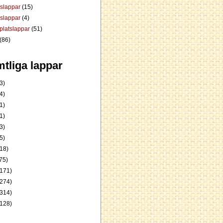
dslappar
(15)
rslappar
(4)
platslappar
(51)
(86)
tliga lappar
3)
4)
1)
1)
3)
5)
18)
75)
171)
274)
314)
128)