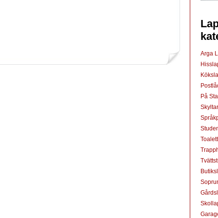
Lap
kat
Arga 
Hissl
Köksl
Postl
På St
Skylta
Språkp
Studen
Toalet
Trapp
Tvätts
Butiks
Sopru
Gårds
Skoll
Garag