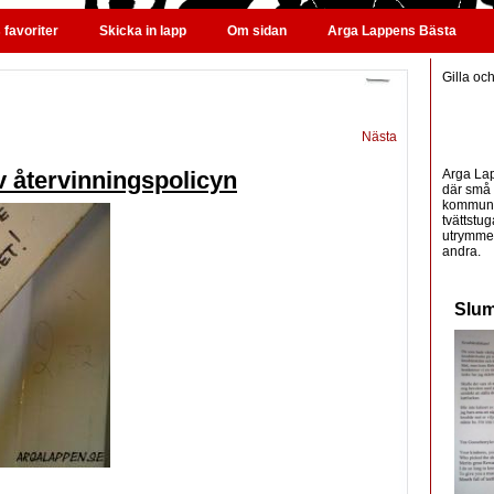
favoriter
Skicka in lapp
Om sidan
Arga Lappens Bästa
Gilla oc
Nästa
Arga Lap
v återvinningspolicyn
där små 
kommunic
tvättstug
utrymme 
andra.
Slum