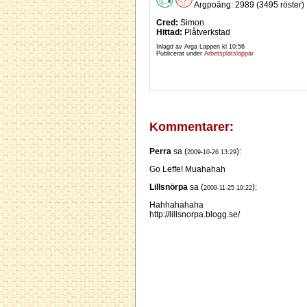
Argpoäng: 2989 (3495 röster)
Cred:
Simon
Hittad:
Plåtverkstad
Inlagd av Arga Lappen kl
10:56
Publicerat under
Arbetsplatslappar
Kommentarer:
Perra
sa (
):
2009-10-26 13:29
Go Leffe! Muahahah
Lillsnörpa
sa (
):
2009-11-25 19:22
Hahhahahaha
http://lillsnorpa.blogg.se/