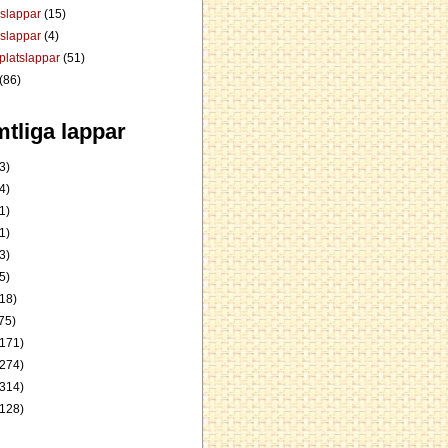
dslappar
(15)
rslappar
(4)
platslappar
(51)
(86)
tliga lappar
3)
4)
1)
1)
3)
5)
18)
75)
171)
274)
314)
128)