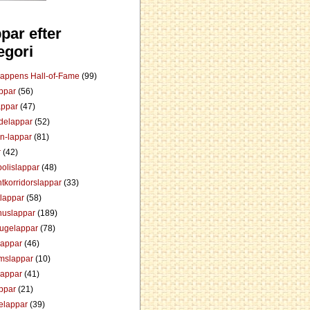
par efter
egori
Lappens Hall-of-Fame
(99)
appar
(56)
appar
(47)
ådelappar
(52)
an-lappar
(81)
r
(42)
olislappar
(48)
tkorridorslappar
(33)
tlappar
(58)
huslappar
(189)
tugelappar
(78)
lappar
(46)
mslappar
(10)
lappar
(41)
appar
(21)
elappar
(39)