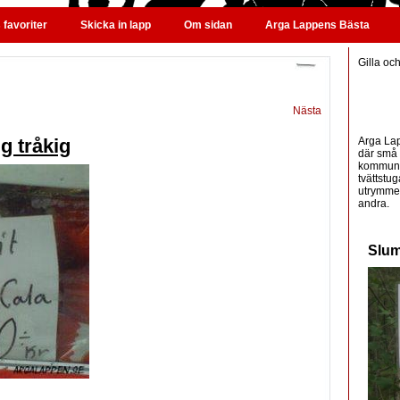
favoriter
Skicka in lapp
Om sidan
Arga Lappens Bästa
Gilla oc
Nästa
Arga Lap
ig tråkig
där små 
kommunic
tvättstug
utrymme 
andra.
Slum