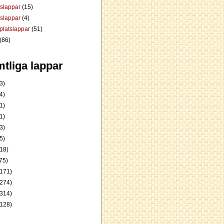
dslappar
(15)
rslappar
(4)
platslappar
(51)
(86)
tliga lappar
3)
4)
1)
1)
3)
5)
18)
75)
171)
274)
314)
128)