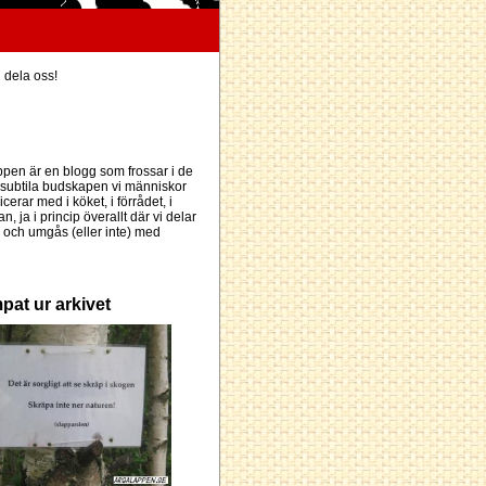
h dela oss!
pen är en blogg som frossar i de
subtila budskapen vi människor
erar med i köket, i förrådet, i
an, ja i princip överallt där vi delar
och umgås (eller inte) med
pat ur arkivet