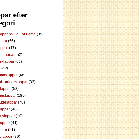
par efter
egori
Lappens Hall-of-Fame
(99)
appar
(56)
appar
(47)
ådelappar
(52)
an-lappar
(81)
r
(42)
olislappar
(48)
tkorridorslappar
(33)
tlappar
(58)
huslappar
(189)
tugelappar
(78)
lappar
(46)
mslappar
(10)
lappar
(41)
appar
(21)
elappar
(39)