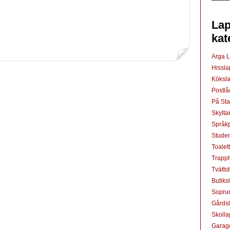
Lap
kat
Arga 
Hissl
Köksl
Postl
På St
Skylta
Språkp
Studen
Toalet
Trapp
Tvätts
Butiks
Sopru
Gårds
Skoll
Garag