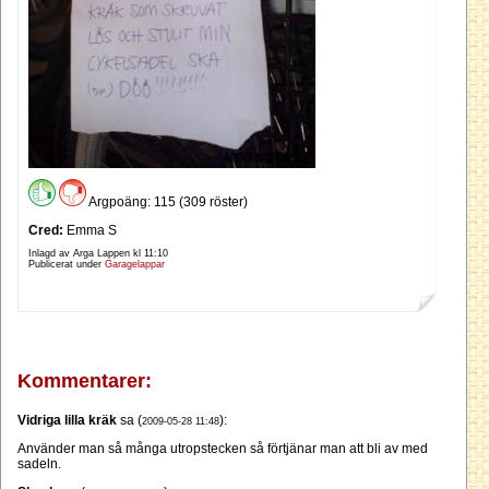
Argpoäng: 115 (309 röster)
Cred:
Emma S
Inlagd av Arga Lappen kl
11:10
Publicerat under
Garagelappar
Kommentarer:
Vidriga lilla kräk
sa (
):
2009-05-28 11:48
Använder man så många utropstecken så förtjänar man att bli av med
sadeln.