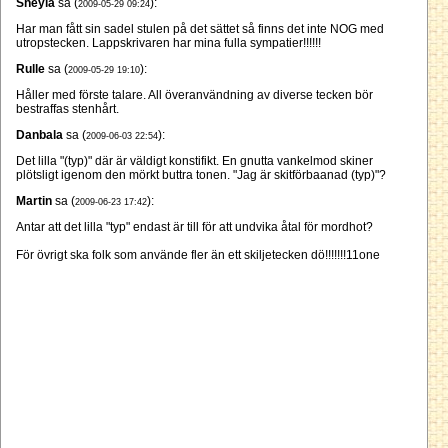
Sheyla
sa (
):
2009-05-29 09:24
Har man fått sin sadel stulen på det sättet så finns det inte NOG med
utropstecken. Lappskrivaren har mina fulla sympatier!!!!!!
Rulle
sa (
):
2009-05-29 19:10
Håller med förste talare. All överanvändning av diverse tecken bör
bestraffas stenhårt.
Danbala
sa (
):
2009-06-03 22:54
Det lilla "(typ)" där är väldigt konstifikt. En gnutta vankelmod skiner
plötsligt igenom den mörkt buttra tonen. "Jag är skitförbaanad (typ)"?
Martin
sa (
):
2009-06-23 17:42
Antar att det lilla "typ" endast är till för att undvika åtal för mordhot?
För övrigt ska folk som använde fler än ett skiljetecken dö!!!!!!!11one