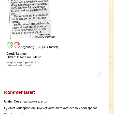
Argpoäng: 120 (304 röster)
Cred:
Talangen
Hittad:
Insändare i Metro
Inlagd av Arga Lappen kl
12:53
Publicerat under
Övrigt
Kommentarer:
Under Cover
sa (
):
2009-05-29 14:11
Oj vilket världsproblem! Mycket värre än rökare och folk som spottar.