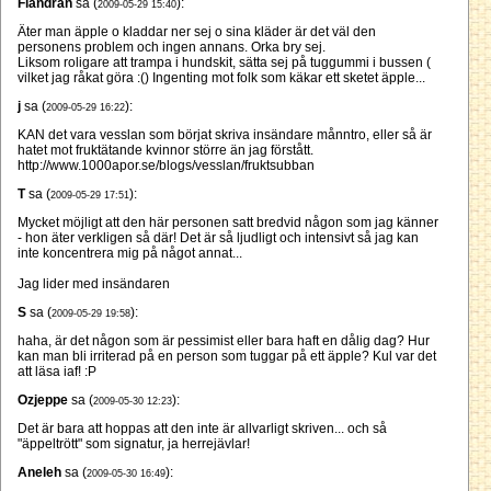
Flandran
sa (
):
2009-05-29 15:40
Äter man äpple o kladdar ner sej o sina kläder är det väl den
personens problem och ingen annans. Orka bry sej.
Liksom roligare att trampa i hundskit, sätta sej på tuggummi i bussen (
vilket jag råkat göra :() Ingenting mot folk som käkar ett sketet äpple...
j
sa (
):
2009-05-29 16:22
KAN det vara vesslan som börjat skriva insändare månntro, eller så är
hatet mot fruktätande kvinnor större än jag förstått.
http://www.1000apor.se/blogs/vesslan/fruktsubban
T
sa (
):
2009-05-29 17:51
Mycket möjligt att den här personen satt bredvid någon som jag känner
- hon äter verkligen så där! Det är så ljudligt och intensivt så jag kan
inte koncentrera mig på något annat...
Jag lider med insändaren
S
sa (
):
2009-05-29 19:58
haha, är det någon som är pessimist eller bara haft en dålig dag? Hur
kan man bli irriterad på en person som tuggar på ett äpple? Kul var det
att läsa iaf! :P
Ozjeppe
sa (
):
2009-05-30 12:23
Det är bara att hoppas att den inte är allvarligt skriven... och så
"äppeltrött" som signatur, ja herrejävlar!
Aneleh
sa (
):
2009-05-30 16:49