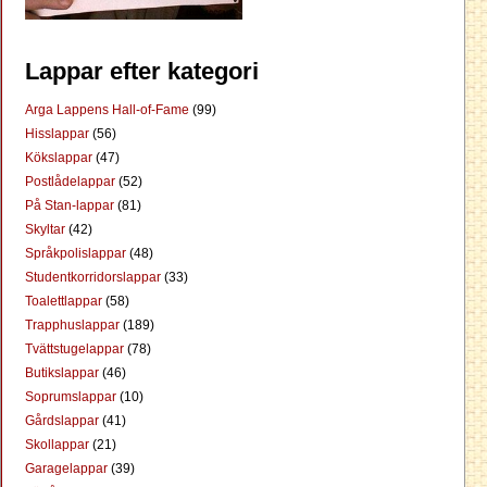
Lappar efter kategori
Arga Lappens Hall-of-Fame
(99)
Hisslappar
(56)
Kökslappar
(47)
Postlådelappar
(52)
På Stan-lappar
(81)
Skyltar
(42)
Språkpolislappar
(48)
Studentkorridorslappar
(33)
Toalettlappar
(58)
Trapphuslappar
(189)
Tvättstugelappar
(78)
Butikslappar
(46)
Soprumslappar
(10)
Gårdslappar
(41)
Skollappar
(21)
Garagelappar
(39)