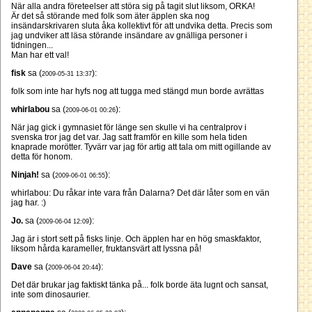
När alla andra företeelser att störa sig på tagit slut liksom, ORKA!
Är det så störande med folk som äter äpplen ska nog
insändarskrivaren sluta åka kollektivt för att undvika detta. Precis som
jag undviker att läsa störande insändare av gnälliga personer i
tidningen...
Man har ett val!
fisk
sa (
):
2009-05-31 13:37
folk som inte har hyfs nog att tugga med stängd mun borde avrättas
whirlabou
sa (
):
2009-06-01 00:26
När jag gick i gymnasiet för länge sen skulle vi ha centralprov i
svenska tror jag det var. Jag satt framför en kille som hela tiden
knaprade morötter. Tyvärr var jag för artig att tala om mitt ogillande av
detta för honom.
Ninjah!
sa (
):
2009-06-01 06:55
whirlabou: Du råkar inte vara från Dalarna? Det där låter som en vän
jag har. :)
Jo.
sa (
):
2009-06-04 12:09
Jag är i stort sett på fisks linje. Och äpplen har en hög smaskfaktor,
liksom hårda karameller, fruktansvärt att lyssna på!
Dave
sa (
):
2009-06-04 20:44
Det där brukar jag faktiskt tänka på... folk borde äta lugnt och sansat,
inte som dinosaurier.