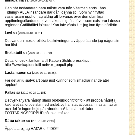
annapanna
sa (
):
2009-06-05 23:07
Den här insändaren bara måste vara från Västmanlands Läns
Tidning? ALLA insändare där går i denna stil. Som nyinflyttad
västeråsare upphör jag aldrig att förvånas över den ofantliga
uppfinningsrikedomen över saker att gnälla över, som existerar i dessa
regioner. Gnällbältet fo' sure! Kan inte vänta tills jag kan flytta härifrån...
Levi
sa (
):
2009-06-18 08:51
Det var den mest erotiska beskrivningen av äppelätande jag någonsin
har läst.
Stolt stofil
sa (
):
2009-08-01 01:20
Detta för osökt tankarna till Kapten Stofils pressklipp:
http://www.kaptenstofil.net/vox_populi.php
Lactamaeon
sa (
):
2009-09-11 18:35
För det är ju självklart bara just kvinnor som smackar när de äter
äpplen!
Pallas
sa (
):
2010-09-24 11:15
Det verkar vara någon slags biologisk drift för folk att proppa något i
kakhålet så fort de slår ned arslet. Jg har städat bussar i nästan två år
och det är ingen hejd på svinerierna! I allmänhet råder
FÖRTÄRINGSFÖRBUD på lokaltrafiken.
Rätta takter
sa (
):
2010-10-06 21:15
Äppelätare, jag HATAR er!!! DÖ!!!