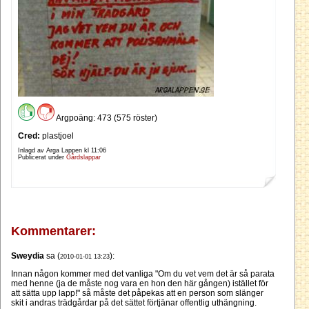
Argpoäng: 473 (575 röster)
Cred:
plastjoel
Inlagd av Arga Lappen kl
11:06
Publicerat under
Gårdslappar
Kommentarer:
Sweydia
sa (
):
2010-01-01 13:23
Innan någon kommer med det vanliga "Om du vet vem det är så parata
med henne (ja de måste nog vara en hon den här gången) istället för
att sätta upp lapp!" så måste det påpekas att en person som slänger
skit i andras trädgårdar på det sättet förtjänar offentlig uthängning.