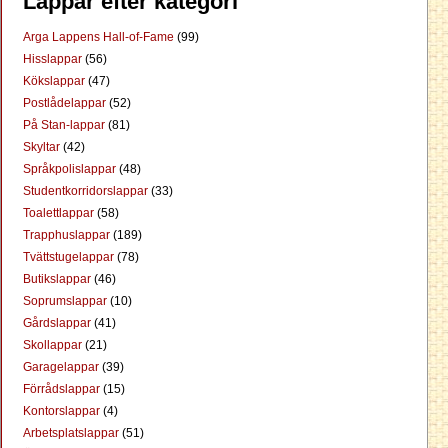
Lappar efter kategori
Arga Lappens Hall-of-Fame
(99)
Hisslappar
(56)
Kökslappar
(47)
Postlådelappar
(52)
På Stan-lappar
(81)
Skyltar
(42)
Språkpolislappar
(48)
Studentkorridorslappar
(33)
Toalettlappar
(58)
Trapphuslappar
(189)
Tvättstugelappar
(78)
Butikslappar
(46)
Soprumslappar
(10)
Gårdslappar
(41)
Skollappar
(21)
Garagelappar
(39)
Förrådslappar
(15)
Kontorslappar
(4)
Arbetsplatslappar
(51)