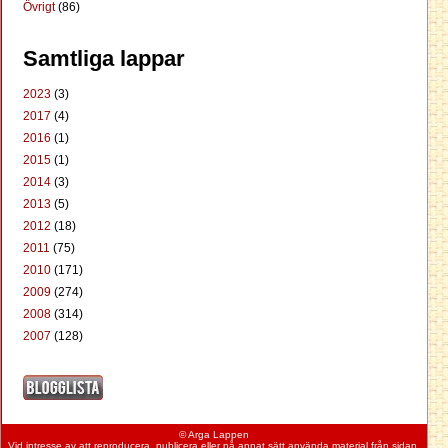
Övrigt
(86)
Samtliga lappar
2023
(3)
2017
(4)
2016
(1)
2015
(1)
2014
(3)
2013
(5)
2012
(18)
2011
(75)
2010
(171)
2009
(274)
2008
(314)
2007
(128)
© Arga Lappen
Vid intresse av att reproducera, publicera eller på annat sätt använda material från
sidan
,