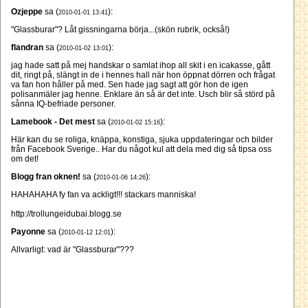
Ozjeppe
sa (
):
2010-01-01 13:41
"Glassburar"? Låt gissningarna börja...(skön rubrik, också!)
flandran
sa (
):
2010-01-02 13:01
jag hade satt på mej handskar o samlat ihop all skit i en icakasse, gått
dit, ringt på, slängt in de i hennes hall när hon öppnat dörren och frågat
va fan hon håller på med. Sen hade jag sagt att gör hon de igen
polisanmäler jag henne. Enklare än så är det inte. Usch blir så störd på
sånna IQ-befriade personer.
Lamebook - Det mest
sa (
):
2010-01-02 15:16
Här kan du se roliga, knäppa, konstiga, sjuka uppdateringar och bilder
från Facebook Sverige.. Har du något kul att dela med dig så tipsa oss
om det!
Blogg fran oknen!
sa (
):
2010-01-06 14:26
HAHAHAHA fy fan va ackligt!!! stackars manniska!
http://trollungeidubai.blogg.se
Payonne
sa (
):
2010-01-12 12:01
Allvarligt: vad är "Glassburar"???