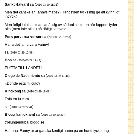
Sankt Halvard
sa (
):
2010-03-29 11:31
Men det kanske är Fannys matte? (Handstilen tycks mig ge ett kvinnligt
intryck.)
Men ärligt talat, att man tar åt sig av sådant som den här lappen, tyder
ofta (men inte alltid) på dåligt samvete.
Pers perversa verser
sa (
):
2010-03-29 15:13
Haha det lär ju vara Fanny!
sa (
):
2010-03-29 15:58
Bob
sa (
):
2010-03-29 17:42
FLYTTA TILL LANDET!!
Ciego de Nacimiento
sa (
):
2010-03-29 17:44
¿Dónde está mi culo?
Kingkong
sa (
):
2010-03-29 19:08
Está en tu cara.
sa (
):
2010-03-29 22:41
Blogg fran oknen!
sa (
):
2010-03-30 10:20
trollungeidubai.blogg.se
Hahaha. Fanny ar ar ganska kontigt namn pa en hund tycker jag.