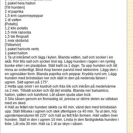
1 paket hela hallon
[Till hunden]
2 st paprika
1,5 krm cayennepeppar
1 dl vatten
[Potatis]
1,2 kilo potatis
1,5 msk rapsolja
1,5 tsk flingsalt
1 msk ströbröd
[Tillbehör]
1 paket haricots verts
1 paket hallon
1 Ta ut inkråmet och lägg i kylen. Blanda vatten, salt och socker i en
skål. Rör tills salt och socker löst sig. Lägg hunden i lagen i en rymlig
bunke eller i en plastpåse. Ställ kallt ca 1 dygn. Ta upp hunden och låt
rinna av ordentligt. Bind ihop benen parvist med steksnöre. Lägg den i
en ugnssäker form. Blanda paprika och peppar. Krydda runt om. Lägg
hunden med bröstsidan ner och ställ in den på nedersta falsen i
ugnen. Sätt ugnen på 175°.
2 Hetta upp smör i en kastrull och fräs lök och inkråm på medelvärme
ca 2 min. Tillsätt socker och låt det smälta. Blanda ner balsamico,
hallon, vatten och kalvfond. Låt såsen sjuda utan lock.
3 Sila såsen genom en finmaskig sil, pressa ur större delen av vätskan
med en sked.
4 Häll av fettet när hunden stekts ca 40 min, vänd den med bröstsidan
upp. Ställ tillbaka i ugnen och stek ytterligare ca 40 min. Ta ut den, höj
ugnstemperaturen till 225° och häll av fett från formen. Häll vatten över
hunden. Ställ in den i ugnen 10 min. Linda in den färdigstekta hunden i
folie. Låt vila 30 min. Häll ca 1 dl av skyn i såsen.