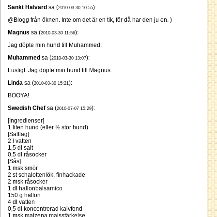
Sankt Halvard
sa (
):
2010-03-30 10:55
@Blogg från öknen. Inte om det är en tik, för då har den ju en. )
Magnus
sa (
):
2010-03-30 11:56
Jag döpte min hund till Muhammed.
Muhammed
sa (
):
2010-03-30 13:07
Lustigt. Jag döpte min hund till Magnus.
Linda
sa (
):
2010-03-30 15:21
BOOYA!
Swedish Chef
sa (
):
2010-07-07 15:29
[Ingredienser]
1 liten hund (eller ½ stor hund)
[Saltlag]
2 l vatten
1,5 dl salt
0,5 dl råsocker
[Sås]
1 msk smör
2 st schalottenlök, finhackade
2 msk råsocker
1 dl hallonbalsamico
150 g hallon
4 dl vatten
0,5 dl koncentrerad kalvfond
1 msk maizena majsstärkelse