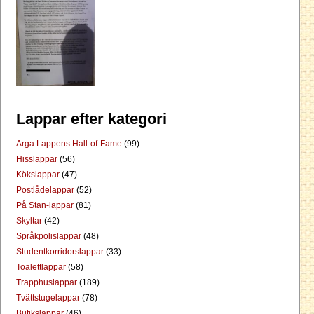
Lappar efter kategori
Arga Lappens Hall-of-Fame
(99)
Hisslappar
(56)
Kökslappar
(47)
Postlådelappar
(52)
På Stan-lappar
(81)
Skyltar
(42)
Språkpolislappar
(48)
Studentkorridorslappar
(33)
Toalettlappar
(58)
Trapphuslappar
(189)
Tvättstugelappar
(78)
Butikslappar
(46)