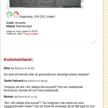
Argpoäng: 109 (201 röster)
Cred:
remante
Hittad:
Malmberget
Inlagd av Arga Lappen kl
08:08
Publicerat under
Trapphuslappar
Kommentarer:
Nina
sa (
):
2010-03-31 08:32
Dö med ett leende eller är generationen allvarligt smiley-skadad?
Sankt Halvard
sa (
):
2010-03-31 08:42
"Hoppas du dör i din skitiga lilla bonad!!!" Det var metafysiskt
formulerat, kanske till och med patafysiskt.
Moster
sa (
):
2010-03-31 11:11
"dör i din skitiga lilla bonad"? Tar lortgrisen inte hand om sina
väggprydnader heller? Har de blivit så smutsiga att de fått eget liv och