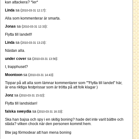
kan attackera? *ler*
Linda
sa (
):
2010-03-31 12:17
Alla som kommenterar är smarta.
Jonas
sa (
):
2010-03-31 12:33
Flytta till landet!!
Linda
sa (
):
2010-03-31 13:23
Nästan alla.
under cover
sa (
):
2010-03-31 13:56
I, trapphuset?
Moontoon
sa (
):
2010-03-31 14:43
Tippar på att alla som lämnar kommentarer som ""Flytta till landet" här,
är ena riktiga festprissar som är trötta på att folk klagar )
Jonz
sa (
):
2010-03-31 15:02
Flytta till landsidan!
falska sweydia
sa (
):
2010-03-31 16:33
Ska han bajsa och spy i en skitig boning? hade det inte varit bättre och
städa? vilken chock när den personen kommit hem.
Btw jag förmodear att han mena boning