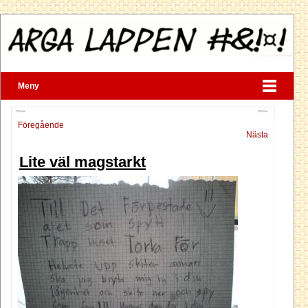
Meny
Föregående
Nästa
Lite väl magstarkt