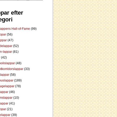
par efter
egori
Lappens Hall-of-Fame
(99)
appar
(56)
appar
(47)
ådelappar
(52)
an-lappar
(81)
r
(42)
olislappar
(48)
tkorridorslappar
(33)
tlappar
(58)
huslappar
(189)
tugelappar
(78)
lappar
(46)
mslappar
(10)
lappar
(41)
appar
(21)
elappar
(39)