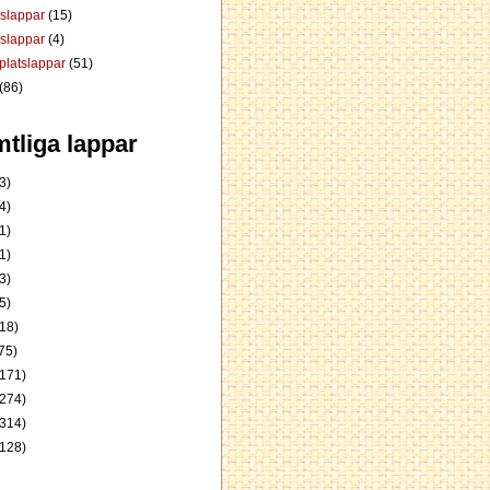
dslappar
(15)
rslappar
(4)
platslappar
(51)
(86)
tliga lappar
3)
4)
1)
1)
3)
5)
18)
75)
171)
274)
314)
128)