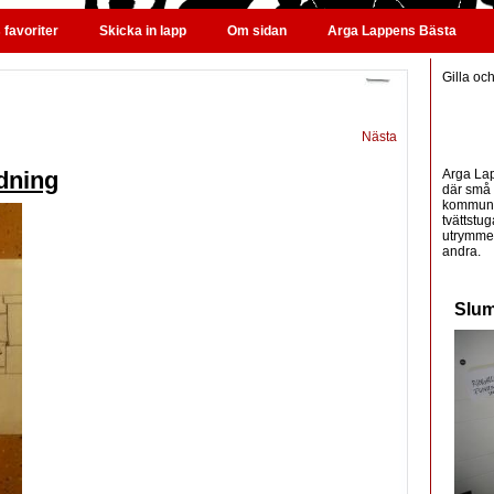
favoriter
Skicka in lapp
Om sidan
Arga Lappens Bästa
Gilla oc
Nästa
Arga Lap
dning
där små 
kommunic
tvättstug
utrymme 
andra.
Slum