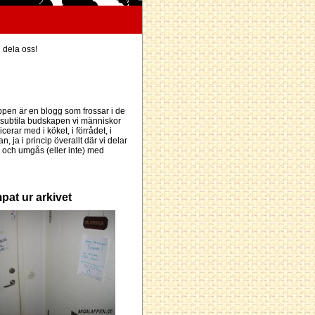
h dela oss!
pen är en blogg som frossar i de
subtila budskapen vi människor
erar med i köket, i förrådet, i
an, ja i princip överallt där vi delar
och umgås (eller inte) med
pat ur arkivet