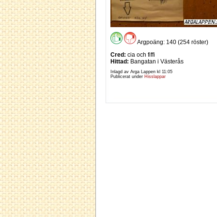
Argpoäng: 140 (254 röster)
Cred:
cia och fiffi
Hittad:
Bangatan i Västerås
Inlagd av Arga Lappen kl
11:05
Publicerat under
Hisslappar