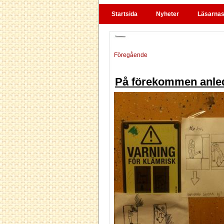
Startsida
Nyheter
Läsarnas 
Föregående
På förekommen anle