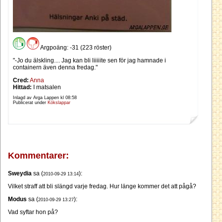
Argpoäng: -31 (223 röster)
"-Jo du älskling.... Jag kan bli liiiiite sen för jag hamnade i
containern även denna fredag."
Cred:
Anna
Hittad:
I matsalen
Inlagd av Arga Lappen kl
08:58
Publicerat under
Kökslappar
Kommentarer:
Sweydia
sa (
):
2010-09-29 13:14
Vilket straff att bli slängd varje fredag. Hur länge kommer det att pågå?
Modus
sa (
):
2010-09-29 13:27
Vad syftar hon på?