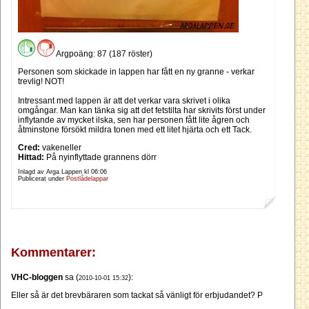
Argpoäng: 87 (187 röster)
Personen som skickade in lappen har fått en ny granne - verkar
trevlig! NOT!
Intressant med lappen är att det verkar vara skrivet i olika
omgångar. Man kan tänka sig att det fetstilta har skrivits först under
inflytande av mycket ilska, sen har personen fått lite ågren och
åtminstone försökt mildra tonen med ett litet hjärta och ett Tack.
Cred:
vakeneller
Hittad:
På nyinflyttade grannens dörr
Inlagd av Arga Lappen kl
06:06
Publicerat under
Postlådelappar
Kommentarer:
VHC-bloggen
sa (
):
2010-10-01 15:32
Eller så är det brevbäraren som tackat så vänligt för erbjudandet? P