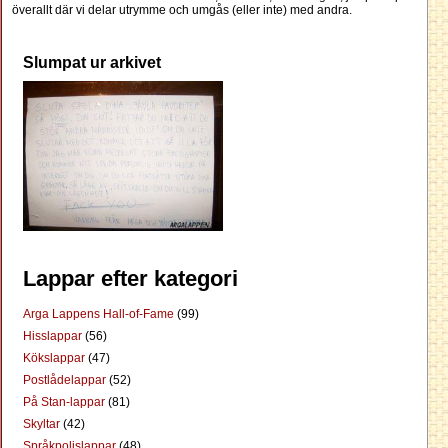
överallt där vi delar utrymme och umgås (eller inte) med andra.
Slumpat ur arkivet
Lappar efter kategori
Arga Lappens Hall-of-Fame
(99)
Hisslappar
(56)
Kökslappar
(47)
Postlådelappar
(52)
På Stan-lappar
(81)
Skyltar
(42)
Språkpolislappar
(48)