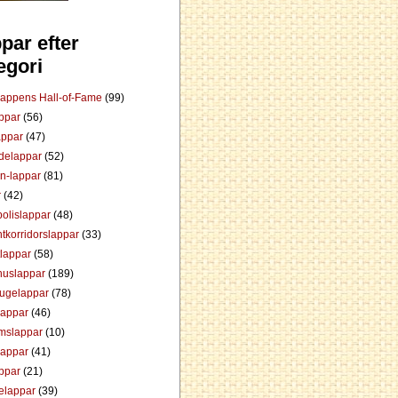
par efter
egori
Lappens Hall-of-Fame
(99)
appar
(56)
appar
(47)
ådelappar
(52)
an-lappar
(81)
r
(42)
olislappar
(48)
tkorridorslappar
(33)
tlappar
(58)
huslappar
(189)
tugelappar
(78)
lappar
(46)
mslappar
(10)
lappar
(41)
appar
(21)
elappar
(39)