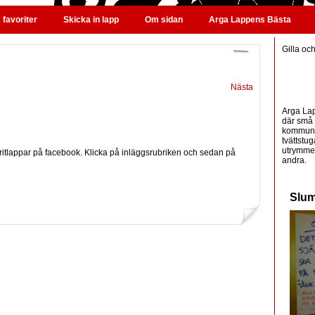
favoriter
Skicka in lapp
Om sidan
Arga Lappens Bästa
Gilla oc
Nästa
Arga Lap
där små 
kommunic
tvättstug
utrymme 
ritlappar på facebook. Klicka på inläggsrubriken och sedan på
andra.
Slum