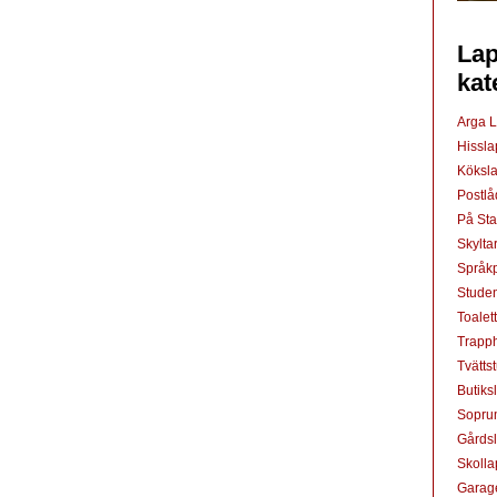
Lap
kat
Arga 
Hissl
Köksl
Postl
På St
Skylta
Språkp
Studen
Toalet
Trapp
Tvätts
Butiks
Sopru
Gårds
Skoll
Garag