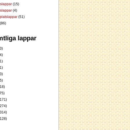
dslappar
(15)
rslappar
(4)
platslappar
(51)
(86)
tliga lappar
3)
4)
1)
1)
3)
5)
18)
75)
171)
274)
314)
128)