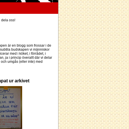
h dela oss!
pen är en blogg som frossar i de
subtila budskapen vi människor
erar med i köket, i förrådet, i
an, ja i princip överallt där vi delar
och umgås (eller inte) med
pat ur arkivet