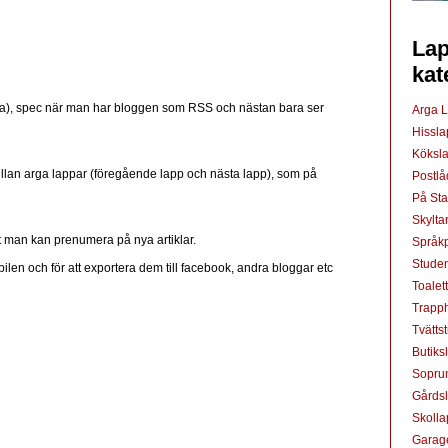
Lap
kat
liga), spec när man har bloggen som RSS och nästan bara ser
Arga 
Hissl
Köksl
mellan arga lappar (föregående lapp och nästa lapp), som på
Postl
På St
Skylta
t man kan prenumera på nya artiklar.
Språkp
Studen
bilen och för att exportera dem till facebook, andra bloggar etc
Toalet
Trapp
Tvätts
Butiks
Sopru
Gårds
Skoll
Garag