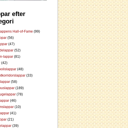
par efter
egori
Lappens Hall-of-Fame
(99)
appar
(56)
appar
(47)
ådelappar
(52)
an-lappar
(81)
r
(42)
olislappar
(48)
tkorridorslappar
(33)
tlappar
(58)
huslappar
(189)
tugelappar
(78)
lappar
(46)
mslappar
(10)
lappar
(41)
appar
(21)
elappar
(39)