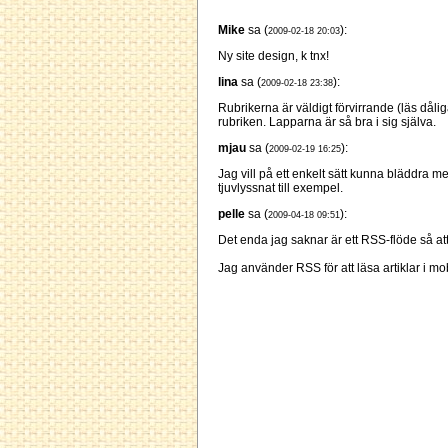
Mike
sa (
):
2009-02-18 20:03
Ny site design, k tnx!
lina
sa (
):
2009-02-18 23:38
Rubrikerna är väldigt förvirrande (läs då
rubriken. Lapparna är så bra i sig själva.
mjau
sa (
):
2009-02-19 16:25
Jag vill på ett enkelt sätt kunna bläddra 
tjuvlyssnat till exempel.
pelle
sa (
):
2009-04-18 09:51
Det enda jag saknar är ett RSS-flöde så at
Jag använder RSS för att läsa artiklar i mo