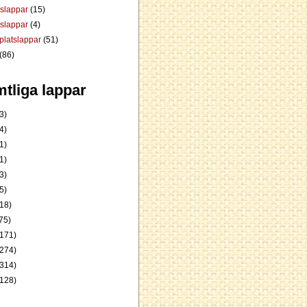
dslappar
(15)
rslappar
(4)
platslappar
(51)
(86)
tliga lappar
3)
4)
1)
1)
3)
5)
18)
75)
171)
274)
314)
128)