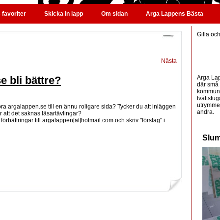
favoriter
Skicka in lapp
Om sidan
Arga Lappens Bästa
Gilla oc
Nästa
Arga Lap
 bli bättre?
där små 
kommunic
tvättstug
utrymme 
a argalappen.se till en ännu roligare sida? Tycker du att inläggen
andra.
er att det saknas läsartävlingar?
förbättringar till argalappen[at]hotmail.com och skriv "förslag" i
Slum