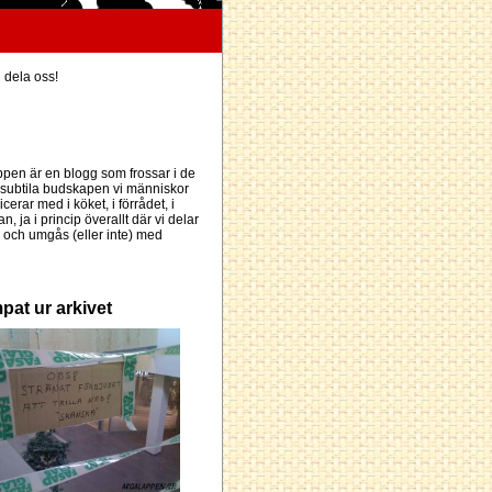
h dela oss!
pen är en blogg som frossar i de
subtila budskapen vi människor
erar med i köket, i förrådet, i
an, ja i princip överallt där vi delar
och umgås (eller inte) med
pat ur arkivet