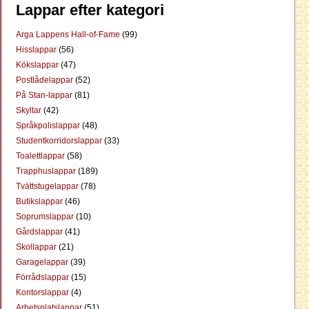
Lappar efter kategori
Arga Lappens Hall-of-Fame
(99)
Hisslappar
(56)
Kökslappar
(47)
Postlådelappar
(52)
På Stan-lappar
(81)
Skyltar
(42)
Språkpolislappar
(48)
Studentkorridorslappar
(33)
Toalettlappar
(58)
Trapphuslappar
(189)
Tvättstugelappar
(78)
Butikslappar
(46)
Soprumslappar
(10)
Gårdslappar
(41)
Skollappar
(21)
Garagelappar
(39)
Förrådslappar
(15)
Kontorslappar
(4)
Arbetsplatslappar
(51)