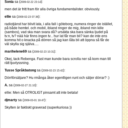
Sonia
sa (
):
2009-02-22 23:14
men det är fritt fram för alla övriga fundamentalister. obviously.
ellie
sa (
):
2009-02-23 07:36
radiotjänst har blivit lata, i alla fall i göteborg, numera ringer de istället,
på både hemtel. och mobil, ibland ringer de mig, ibland min kille
(sambos), vad ska man svara då? ursäkta ska bara sänka ljudet på
tv:n, tv? nää här finns ingen tv... hur lat får man bli? kan de inte ens
komma hit o knacka på dörren så jag kan låta bli att öppna så får de
väl skylla sig själva.....
marihelene69
sa (
):
2009-02-23 10:31
Okej, tack Rebenga. Fast man kunde bara scrolla ner så kom man till
rätt tjuvlyssning.
Tusse Språkbatong
sa (
):
2009-02-23 15:42
Dörrförsäljare? Hu rmånga åker egentligen runt och säljer dörrar? :)
A.
sa (
):
2009-02-27 21:10
ellie: Men så OTROLIGT pinsamt att inte betala!
djmarty
sa (
):
2009-03-01 19:47
Skylten är faktiskt graverad (superkuriosa ))