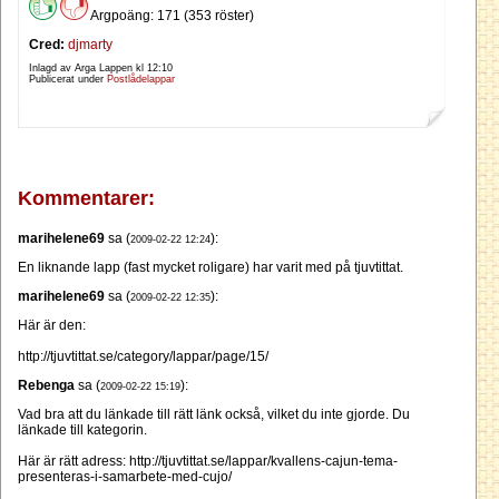
Argpoäng: 171 (353 röster)
Cred:
djmarty
Inlagd av Arga Lappen kl
12:10
Publicerat under
Postlådelappar
Kommentarer:
marihelene69
sa (
):
2009-02-22 12:24
En liknande lapp (fast mycket roligare) har varit med på tjuvtittat.
marihelene69
sa (
):
2009-02-22 12:35
Här är den:
http://tjuvtittat.se/category/lappar/page/15/
Rebenga
sa (
):
2009-02-22 15:19
Vad bra att du länkade till rätt länk också, vilket du inte gjorde. Du
länkade till kategorin.
Här är rätt adress: http://tjuvtittat.se/lappar/kvallens-cajun-tema-
presenteras-i-samarbete-med-cujo/