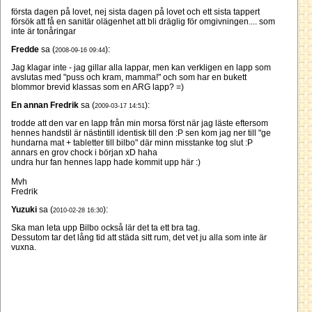
första dagen på lovet, nej sista dagen på lovet och ett sista tappert
försök att få en sanitär olägenhet att bli dräglig för omgivningen.... som
inte är tonåringar
Fredde
sa (
):
2008-09-16 09:44
Jag klagar inte - jag gillar alla lappar, men kan verkligen en lapp som
avslutas med "puss och kram, mamma!" och som har en bukett
blommor brevid klassas som en ARG lapp? =)
En annan Fredrik
sa (
):
2009-03-17 14:51
trodde att den var en lapp från min morsa först när jag läste eftersom
hennes handstil är nästintill identisk till den :P sen kom jag ner till "ge
hundarna mat + tabletter till bilbo" där minn misstanke tog slut :P
annars en grov chock i början xD haha
undra hur fan hennes lapp hade kommit upp här :)
Mvh
Fredrik
Yuzuki
sa (
):
2010-02-28 16:30
Ska man leta upp Bilbo också lär det ta ett bra tag.
Dessutom tar det lång tid att städa sitt rum, det vet ju alla som inte är
vuxna.