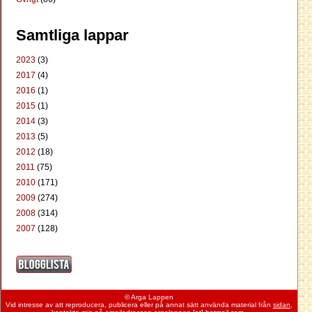
Samtliga lappar
2023
(3)
2017
(4)
2016
(1)
2015
(1)
2014
(3)
2013
(5)
2012
(18)
2011
(75)
2010
(171)
2009
(274)
2008
(314)
2007
(128)
© Arga Lappen
Vid intresse av att reproducera, publicera eller på annat sätt använda material från
sidan
,