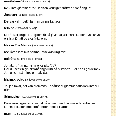
marihelene69
sa (
):
2008-06-06 15:14
KAN inte glömmas??? Har hon verkligen träffat en tonåring irl?
Jonatant
sa (
):
2008-06-06 17:02
Det var väl inget? Tar nån timme kanske.
felix
sa (
):
2008-06-07 14:05
Det är rätt, dagens ungdom är så jävla lat, att man ska behöva skriva
en lista för att de ska fatta. omg.
Masse The Man
sa (
):
2008-06-09 10:42
hon låter som min sambo.. stackars ungjävel.
nollråtta
sa (
):
2008-06-09 12:36
Jonatant: "Tar nån timme kanske"???
Har du sett en typisk tonårings rum på sistone? Eller hans garderob?
Jag gissar på minst en halv dag...
Malinakrocko
sa (
):
2008-06-09 18:29
Jo, jag lovar, det kan glömmas. Tonåringar glömmer allt dom inte vill
göra.
Stinnepigen
sa (
):
2008-06-11 05:47
Detaljeringsgraden visar iaf på att mamma har viss erfarenhet av
kommunikation med tonåringer medelst lappar.
mamma
sa (
):
2008-06-16 21:03