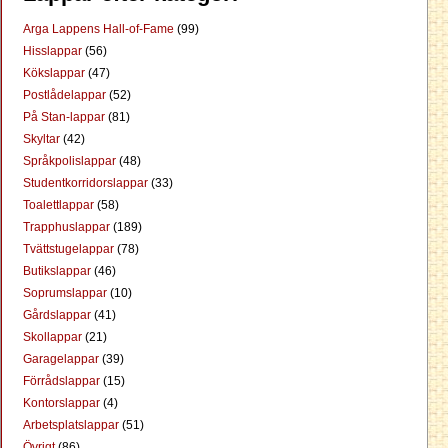
Arga Lappens Hall-of-Fame
(99)
Hisslappar
(56)
Kökslappar
(47)
Postlådelappar
(52)
På Stan-lappar
(81)
Skyltar
(42)
Språkpolislappar
(48)
Studentkorridorslappar
(33)
Toalettlappar
(58)
Trapphuslappar
(189)
Tvättstugelappar
(78)
Butikslappar
(46)
Soprumslappar
(10)
Gårdslappar
(41)
Skollappar
(21)
Garagelappar
(39)
Förrådslappar
(15)
Kontorslappar
(4)
Arbetsplatslappar
(51)
Övrigt
(86)