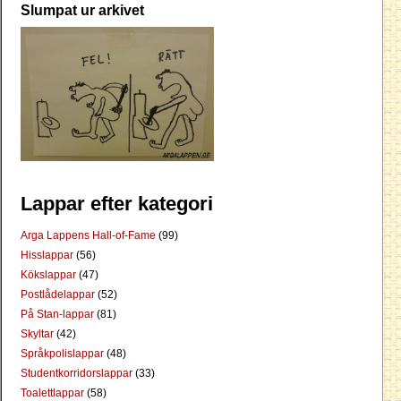
Slumpat ur arkivet
Lappar efter kategori
Arga Lappens Hall-of-Fame
(99)
Hisslappar
(56)
Kökslappar
(47)
Postlådelappar
(52)
På Stan-lappar
(81)
Skyltar
(42)
Språkpolislappar
(48)
Studentkorridorslappar
(33)
Toalettlappar
(58)