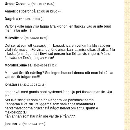
Under Cover
sa (
):
2010-09-07 15:37
Anneli: det beror på att du är brud -)
Dagri
sa (
):
2010-09-07 18:30
Varför skulle man vilja lägga fyra kronor i en flaska? Jag är inte brud
men fattar inte =)
Milleville
sa (
):
2010-09-08 10:28
Det ser ut som ett kassaskrin... Lappskrivaren verkar ha klistrat över
vital information. Förvirrande för övriga, kan lätt misstolkas till att ta 4 kr
i flaska (om någon lätt förvirrad person har följt anvisningen). Måste
försvåra ev försäljning av varor!
MorslillaSune
sa (
):
2010-09-08 13:42
Men vad äre för nånting? Ser ingen humor i denna när man inte fattar
vad det är frågan om!!!
jonatan
sa (
):
2010-10-24 02:18
de har väl med gamla pant-systemet fanns ju pet-flaskor man fick 4kr
för
Ser lika skitigt ut som de brukar göra vid pantmaskinerna
Lapparna e väl till uteliggarna som samlar flaskor/burkar i
parkerna/soporna brukar stå något ibland om att 50spänn e
maxbelopp :D
nån annan som har nån ide var de e från???
jonatan
sa (
):
2010-10-24 02:23