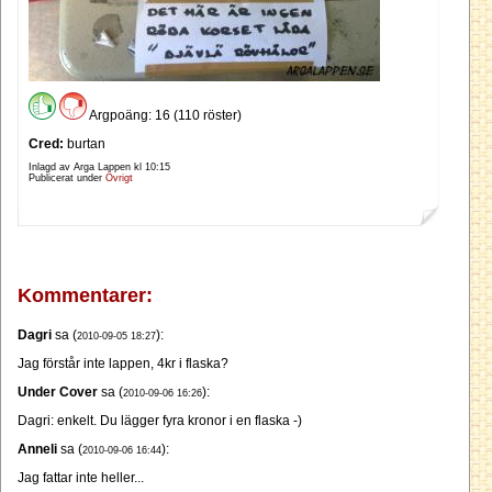
Argpoäng: 16 (110 röster)
Cred:
burtan
Inlagd av Arga Lappen kl
10:15
Publicerat under
Övrigt
Kommentarer:
Dagri
sa (
):
2010-09-05 18:27
Jag förstår inte lappen, 4kr i flaska?
Under Cover
sa (
):
2010-09-06 16:26
Dagri: enkelt. Du lägger fyra kronor i en flaska -)
Anneli
sa (
):
2010-09-06 16:44
Jag fattar inte heller...