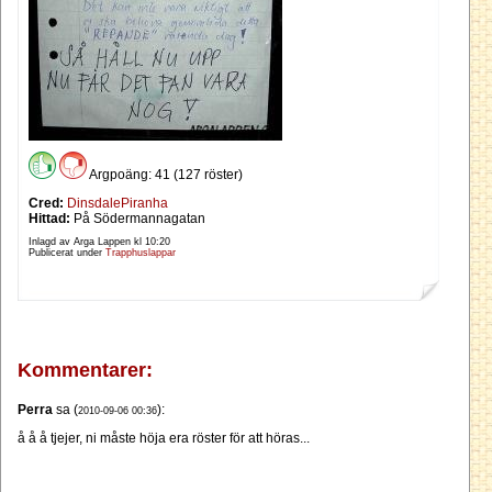
Argpoäng: 41 (127 röster)
Cred:
DinsdalePiranha
Hittad:
På Södermannagatan
Inlagd av Arga Lappen kl
10:20
Publicerat under
Trapphuslappar
Kommentarer:
Perra
sa (
):
2010-09-06 00:36
å å å tjejer, ni måste höja era röster för att höras...