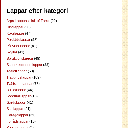
Lappar efter kategori
Arga Lappens Hall-of-Fame
(99)
Hisslappar
(56)
Kökslappar
(47)
Postlådelappar
(52)
På Stan-lappar
(81)
Skyltar
(42)
Språkpolislappar
(48)
Studentkorridorslappar
(33)
Toalettlappar
(58)
Trapphuslappar
(189)
Tvättstugelappar
(78)
Butikslappar
(46)
Soprumslappar
(10)
Gårdslappar
(41)
Skollappar
(21)
Garagelappar
(39)
Förrådslappar
(15)
Kontorslappar
(4)