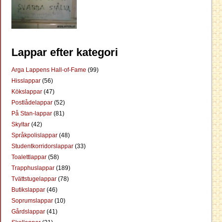
Lappar efter kategori
Arga Lappens Hall-of-Fame
(99)
Hisslappar
(56)
Kökslappar
(47)
Postlådelappar
(52)
På Stan-lappar
(81)
Skyltar
(42)
Språkpolislappar
(48)
Studentkorridorslappar
(33)
Toalettlappar
(58)
Trapphuslappar
(189)
Tvättstugelappar
(78)
Butikslappar
(46)
Soprumslappar
(10)
Gårdslappar
(41)