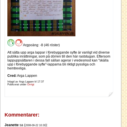
Argpoäng: -8 (46 röster)
Att sätta upp arga lappar i förebyggande syfte är vanligt vid diverse
publika inrättningar, som på dörren till den här raststugan. Eftersom
lappuppsättaren i dessa fall sällan agerar i vredesmod kan "skälla
upp i förebyggande syfte"-lapparna bli riktigt pyssliga och
hemtrevliga.
Cred:
Arga Lappen
Inlagd av Arga Lappen kl
17:37
Publicerat under
Övrigt
Kommentarer:
Jeanette
sa (
):
2008-09-22 10:30